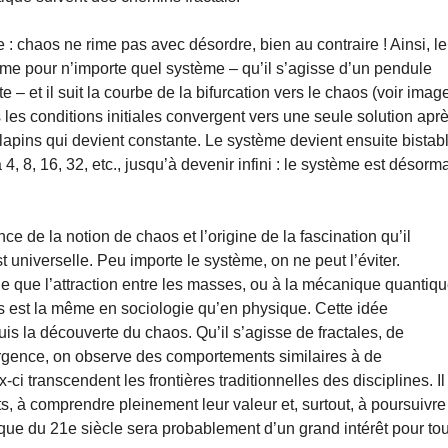
 chaos ne rime pas avec désordre, bien au contraire ! Ainsi, le
ême pour n’importe quel système – qu’il s’agisse d’un pendule
 – et il suit la courbe de la bifurcation vers le chaos (voir imag
es les conditions initiales convergent vers une seule solution apr
apins qui devient constante. Le système devient ensuite bistab
4, 8, 16, 32, etc., jusqu’à devenir infini : le système est désorm
ce de la notion de chaos et l’origine de la fascination qu’il
t universelle. Peu importe le système, on ne peut l’éviter.
rne que l’attraction entre les masses, ou à la mécanique quantiqu
os est la même en sociologie qu’en physique. Cette idée
is la découverte du chaos. Qu’il s’agisse de fractales, de
mergence, on observe des comportements similaires à de
x-ci transcendent les frontières traditionnelles des disciplines. Il
s, à comprendre pleinement leur valeur et, surtout, à poursuivre
sique du 21e siècle sera probablement d’un grand intérêt pour to