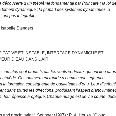
la découverte d’un théorème fondamental par Poincaré ( la loi d
ortement dynamique : la plupart des systèmes dynamiques, à
sont pas intégrables."
t Isabelle Stengers
IPATIVE ET INSTABLE, INTERFACE DYNAMIQUE ET
PEUR D’EAU DANS L’AIR
cumulus sont produits par les vents verticaux qui ont lieu dan
 d’Archimède. Ce soulèvement rapide a comme conséquence
 et la formation conséquente de gouttelettes d’eau. Leur distribut
ent dans toutes les directions, produisant l’aspect blanc lumine
ar leur épaisseur optique. Chaque nuage est de vie courte, dura
ds and precipitation“, Springer (1997) ; R. A. Houze, “Cloud