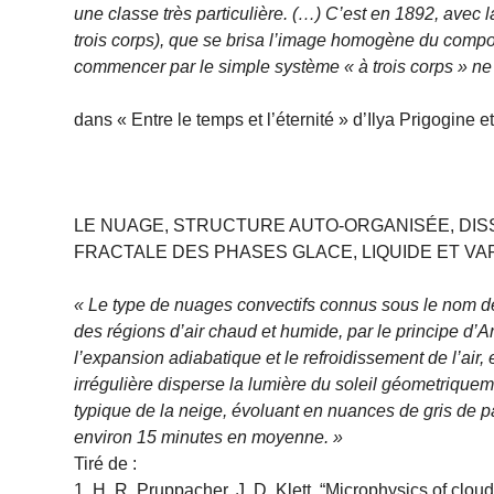
une classe très particulière. (…) C’est en 1892, avec 
trois corps), que se brisa l’image homogène du comp
commencer par le simple système « à trois corps » ne 
dans « Entre le temps et l’éternité » d’Ilya Prigogine e
LE NUAGE, STRUCTURE AUTO-ORGANISÉE, DISS
FRACTALE DES PHASES GLACE, LIQUIDE ET VA
« Le type de nuages convectifs connus sous le nom de 
des régions d’air chaud et humide, par le principe
l’expansion adiabatique et le refroidissement de l’air,
irrégulière disperse la lumière du soleil géometriquem
typique de la neige, évoluant en nuances de gris de p
environ 15 minutes en moyenne. »
Tiré de :
1. H. R. Pruppacher, J. D. Klett, “Microphysics of clou