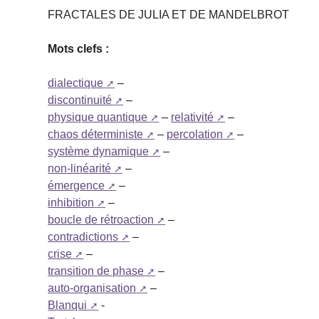
FRACTALES DE JULIA ET DE MANDELBROT
Mots clefs :
dialectique
–
discontinuité
–
physique quantique
–
relativité
–
chaos déterministe
–
percolation
–
système dynamique
–
non-linéarité
–
émergence
–
inhibition
–
boucle de rétroaction
–
contradictions
–
crise
–
transition de phase
–
auto-organisation
–
Blanqui
-