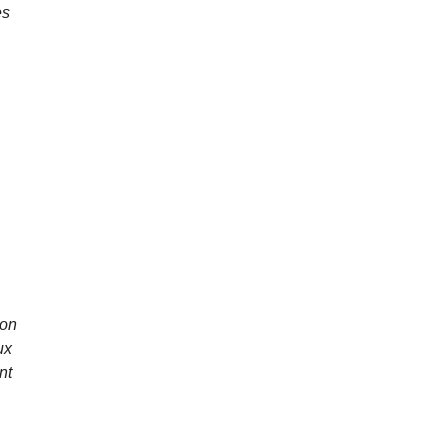
es
s
ion
ux
nt