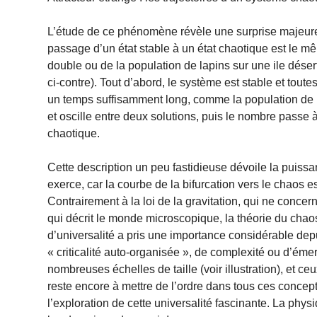
L’étude de ce phénomène révèle une surprise majeure :
passage d’un état stable à un état chaotique est le m
double ou de la population de lapins sur une ile déserte
ci-contre). Tout d’abord, le système est stable et tout
un temps suffisamment long, comme la population de l
et oscille entre deux solutions, puis le nombre passe à 
chaotique.
Cette description un peu fastidieuse dévoile la puissan
exerce, car la courbe de la bifurcation vers le chaos es
Contrairement à la loi de la gravitation, qui ne conce
qui décrit le monde microscopique, la théorie du cha
d’universalité a pris une importance considérable depu
« criticalité auto-organisée », de complexité ou d’é
nombreuses échelles de taille (voir illustration), et ceu
reste encore à mettre de l’ordre dans tous ces concept
l’exploration de cette universalité fascinante. La phy