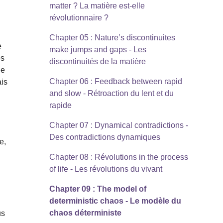
matter ? La matière est-elle
révolutionnaire ?
Chapter 05 : Nature’s discontinuites
e
make jumps and gaps - Les
ès
discontinuités de la matière
le
Chapter 06 : Feedback between rapid
ais
and slow - Rétroaction du lent et du
rapide
Chapter 07 : Dynamical contradictions -
Des contradictions dynamiques
e,
Chapter 08 : Révolutions in the process
of life - Les révolutions du vivant
Chapter 09 : The model of
deterministic chaos - Le modèle du
chaos déterministe
us