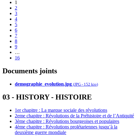
1
2
3
4
5
6
7
8
9
…
16
Documents joints
demographie_evolution.jpg
(
JPG
-
152 kio
)
03 - HISTORY - HISTOIRE
1er chapitre : La marque sociale des révolutions
2eme chapitre : Révolutions de la Préhistoire et de l’Antiquité
3ème chapitre : Révolutions bourgeoises et populaires
4ème chapitre : Révolutions prolétariennes jusqu’à la
deuxième guerre mondiale