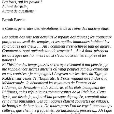
Les frais, qui les payait ?
Autant de récits,
Autant de questions."
Bertolt Brecht
« Causes générales des révolutions et de la ruine des anciens états.
Les palais des rois sont devenus le repaire des fauves ; les troupeaux
parquent au seuil des temples, et les reptiles immondes habitent les
sanctuaires des dieux !... Ah ! comment s’est éclipsée tant de gloire !
Comment se sont anéantis tant de travaux !... Ainsi donc périssent
les ouvrages des hommes ! ainsi s’évanouissent les empires et les
nations !
Et l’histoire des temps passés se retraça vivement à ma pensée ; je
me rappelai ces siècles anciens où vingt peuples fameux existaient
en ces contrées ; je me peignis l’Assyrien sur les rives du Tigre, le
Kaldéen sur celles de l’Euphrate, le Perse régnant de l’Indus à la
Méditerranée. Je dénombrai les royaumes de Damas et de
l’Idumée, de Jérusalem et de Samarie, et les états belliqueux des
Philistins, et les républiques commerçantes de la Phénicie. Cette
Syrie, me disais-je, aujourd’hui presque dépeuplée, comptait alors
cent villes puissantes. Ses campagnes étaient couvertes de villages,
de bourgs et de hameaux. De toutes parts l’on ne voyait que champs
cultivés, que chemins fréquentés, qu’habitations pressées.... Ah ! que