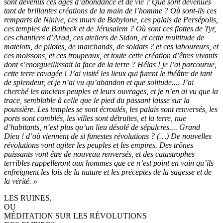
sont devenus ces âges d’abondance et de vie ? Que sont devenues
tant de brillantes créations de la main de l’homme ? Où sont-ils ces
remparts de Ninive, ces murs de Babylone, ces palais de Persépolis,
ces temples de Balbeck et de Jérusalem ? Où sont ces flottes de Tyr,
ces chantiers d’Arad, ces ateliers de Sidon, et cette multitude de
matelots, de pilotes, de marchands, de soldats ? et ces laboureurs, et
ces moissons, et ces troupeaux, et toute cette création d’êtres vivants
dont s’enorgueillissait la face de la terre ? Hélas ! je l’ai parcourue,
cette terre ravagée ! J’ai visité les lieux qui furent le théâtre de tant
de splendeur, et je n’ai vu qu’abandon et que solitude.... J’ai
cherché les anciens peuples et leurs ouvrages, et je n’en ai vu que la
trace, semblable à celle que le pied du passant laisse sur la
poussière. Les temples se sont écroulés, les palais sont renversés, les
ports sont comblés, les villes sont détruites, et la terre, nue
d’habitants, n’est plus qu’un lieu désolé de sépulcres.... Grand
Dieu ! d’où viennent de si funestes révolutions ? (…) De nouvelles
révolutions vont agiter les peuples et les empires. Des trônes
puissants vont être de nouveau renversés, et des catastrophes
terribles rappelleront aux hommes que ce n’est point en vain qu’ils
enfreignent les lois de la nature et les préceptes de la sagesse et de
la vérité. »
LES RUINES,
OU
MÉDITATION SUR LES RÉVOLUTIONS