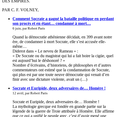
DES EMPIRES.
PAR C. F. VOLNEY,
Comment Socrate a gagné la bataille politique en perdant
son procès et en étant… condamné à mort…
6 juin, par Robert Paris
Quand la démocratie athénienne décidait, en 399 avant notre
ère, de condamner à mort Socrate, elle s’est accusée elle-
même…
Diderot dans « Le neveu de Rameau » :
« De Socrate ou du magistrat qui lui a fait boire la cigüe, quel
est aujourd’hui le déshonoré ? »
Nombre d’écrivains, d’historiens, de philosophes et d’autres
commentateurs ont estimé que la condamnation de Socrate,
qui plus est par une toute neuve démocratie qui venait d’en
finir avec une dictature violente, avait un (…)
Socrate et Euripide, deux adversaires de… Homère !
12 avril, par Robert Paris
Socrate et Euripide, deux adversaires de… Homère !
La mythologie grecque est fondée en grande partie sur la
légende de la guerre de Troie attribuée à Homère. Elle affirme
que ce qui a unifié le peuple grec, c’est d’avoir mené une