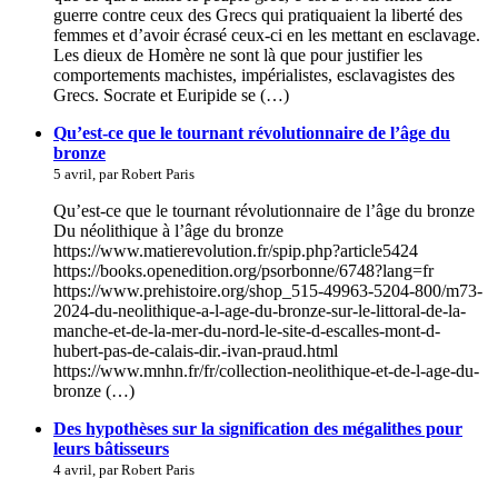
guerre contre ceux des Grecs qui pratiquaient la liberté des
femmes et d’avoir écrasé ceux-ci en les mettant en esclavage.
Les dieux de Homère ne sont là que pour justifier les
comportements machistes, impérialistes, esclavagistes des
Grecs. Socrate et Euripide se (…)
Qu’est-ce que le tournant révolutionnaire de l’âge du
bronze
5 avril, par Robert Paris
Qu’est-ce que le tournant révolutionnaire de l’âge du bronze
Du néolithique à l’âge du bronze
https://www.matierevolution.fr/spip.php?article5424
https://books.openedition.org/psorbonne/6748?lang=fr
https://www.prehistoire.org/shop_515-49963-5204-800/m73-
2024-du-neolithique-a-l-age-du-bronze-sur-le-littoral-de-la-
manche-et-de-la-mer-du-nord-le-site-d-escalles-mont-d-
hubert-pas-de-calais-dir.-ivan-praud.html
https://www.mnhn.fr/fr/collection-neolithique-et-de-l-age-du-
bronze (…)
Des hypothèses sur la signification des mégalithes pour
leurs bâtisseurs
4 avril, par Robert Paris