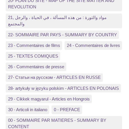
20- PLAN DU SITE - MAP OF THE SITE MATTER AND
REVOLUTION
21, مواد والثورة : من هذه المسألة ، في الحياة ، والرجل
والمجتمع
22- SOMMAIRE PAR PAYS - SUMMARY BY COUNTRY
23 - Commentaires de films
24 - Commentaires de livres
25 - TEXTES COMIQUES
26 - Commentaires de presse
27- Статьи на русском - ARTICLES EN RUSSE
28- artykuły w języku polskim - ARTICLES EN POLONAIS
29 - Cikkek magyarul - Articles en Hongrois
30 - Articoli in italiano
0 - PREFACE
00 - SOMMAIRE PAR MATIERES - SUMMARY BY
CONTENT