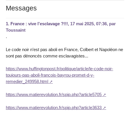
Messages
1.
France : vive l’esclavage ?!!!,
17 mai 2025, 07:36
,
par
Toussaint
.
Le code noir n’est pas aboli en France, Colbert et Napoléon ne
sont pas dénoncés comme esclavagistes...
https://www.huffingtonpost.fr/politique/article/le-code-noir-
toujours-pas-aboli-francois-bayrou-promet-d-y-
remedier_249958.html
https://www.matierevolution.fr/spip.php?article5705
https://www.matierevolution.fr/spip.php?article3633