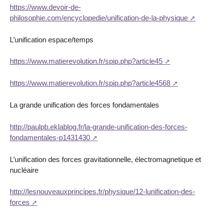
https://www.devoir-de-
philosophie.com/encyclopedie/unification-de-la-physique
L’unification espace/temps
https://www.matierevolution.fr/spip.php?article45
https://www.matierevolution.fr/spip.php?article4568
La grande unification des forces fondamentales
http://paulpb.eklablog.fr/la-grande-unification-des-forces-
fondamentales-p1431430
L’unification des forces gravitationnelle, électromagnetique et
nucléaire
http://lesnouveauxprincipes.fr/physique/12-lunification-des-
forces