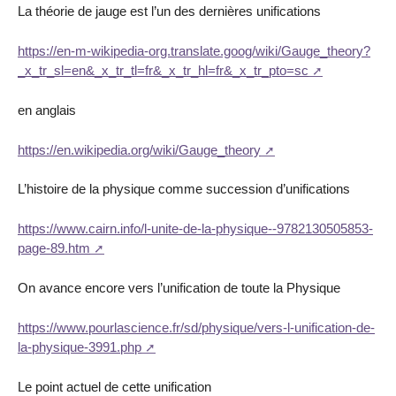
La théorie de jauge est l’un des dernières unifications
https://en-m-wikipedia-org.translate.goog/wiki/Gauge_theory?
_x_tr_sl=en&_x_tr_tl=fr&_x_tr_hl=fr&_x_tr_pto=sc
en anglais
https://en.wikipedia.org/wiki/Gauge_theory
L’histoire de la physique comme succession d’unifications
https://www.cairn.info/l-unite-de-la-physique--9782130505853-
page-89.htm
On avance encore vers l’unification de toute la Physique
https://www.pourlascience.fr/sd/physique/vers-l-unification-de-
la-physique-3991.php
Le point actuel de cette unification