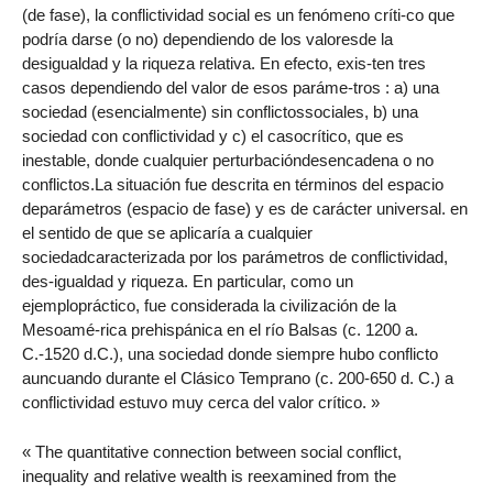
(de fase), la conflictividad social es un fenómeno críti-co que
podría darse (o no) dependiendo de los valoresde la
desigualdad y la riqueza relativa. En efecto, exis-ten tres
casos dependiendo del valor de esos paráme-tros : a) una
sociedad (esencialmente) sin conflictossociales, b) una
sociedad con conflictividad y c) el casocrítico, que es
inestable, donde cualquier perturbacióndesencadena o no
conflictos.La situación fue descrita en términos del espacio
deparámetros (espacio de fase) y es de carácter universal. en
el sentido de que se aplicaría a cualquier
sociedadcaracterizada por los parámetros de conflictividad,
des-igualdad y riqueza. En particular, como un
ejemplopráctico, fue considerada la civilización de la
Mesoamé-rica prehispánica en el río Balsas (c. 1200 a.
C.-1520 d.C.), una sociedad donde siempre hubo conflicto
auncuando durante el Clásico Temprano (c. 200-650 d. C.) a
conflictividad estuvo muy cerca del valor crítico. »
« The quantitative connection between social conflict,
inequality and relative wealth is reexamined from the