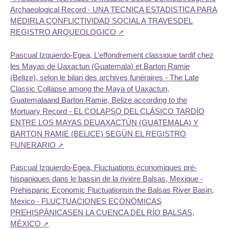
Archaeological Record - UNA TECNICA ESTADISTICA PARA
MEDIRLA CONFLICTIVIDAD SOCIAL A TRAVESDEL
REGISTRO ARQUEOLOGICO
Pascual Izquierdo-Egea, L’effondrement classique tardif chez
les Mayas de Uaxactun (Guatemala) et Barton Ramie
(Belize), selon le bilan des archives funéraires - The Late
Classic Collapse among the Maya of Uaxactun,
Guatemalaand Barton Ramie, Belize according to the
Mortuary Record - EL COLAPSO DEL CLÁSICO TARDÍO
ENTRE LOS MAYAS DEUAXACTÚN (GUATEMALA) Y
BARTON RAMIE (BELICE) SEGÚN EL REGISTRO
FUNERARIO
Pascual Izquierdo-Egea, Fluctuations économiques pré-
hispaniques dans le bassin de la rivière Balsas, Mexique -
Prehispanic Economic Fluctuationsin the Balsas River Basin,
Mexico - FLUCTUACIONES ECONÓMICAS
PREHISPÁNICASEN LA CUENCA DEL RÍO BALSAS,
MÉXICO