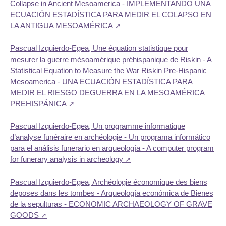
Collapse in Ancient Mesoamerica - IMPLEMENTANDO UNA
ECUACIÓN ESTADÍSTICA PARA MEDIR EL COLAPSO EN
LA ANTIGUA MESOAMÉRICA
Pascual Izquierdo-Egea, Une équation statistique pour
mesurer la guerre mésoamérique préhispanique de Riskin - A
Statistical Equation to Measure the War Riskin Pre-Hispanic
Mesoamerica - UNA ECUACIÓN ESTADÍSTICA PARA
MEDIR EL RIESGO DEGUERRA EN LA MESOAMÉRICA
PREHISPÁNICA
Pascual Izquierdo-Egea, Un programme informatique
d’analyse funéraire en archéologie - Un programa informático
para el análisis funerario en arqueología - A computer program
for funerary analysis in archeology
Pascual Izquierdo-Egea, Archéologie économique des biens
deposes dans les tombes - Arqueología económica de Bienes
de la sepulturas - ECONOMIC ARCHAEOLOGY OF GRAVE
GOODS