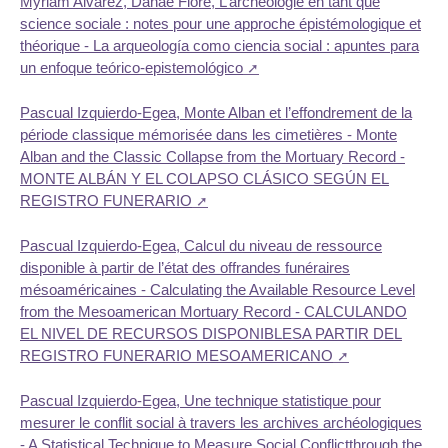
Myriam Alvarez, Danae Fiore, L’archéologie en tant que
science sociale : notes pour une approche épistémologique et
théorique - La arqueología como ciencia social : apuntes para
un enfoque teórico-epistemológico
Pascual Izquierdo-Egea, Monte Alban et l’effondrement de la
période classique mémorisée dans les cimetières - Monte
Alban and the Classic Collapse from the Mortuary Record -
MONTE ALBÁN Y EL COLAPSO CLÁSICO SEGÚN EL
REGISTRO FUNERARIO
Pascual Izquierdo-Egea, Calcul du niveau de ressource
disponible à partir de l’état des offrandes funéraires
mésoaméricaines - Calculating the Available Resource Level
from the Mesoamerican Mortuary Record - CALCULANDO
EL NIVEL DE RECURSOS DISPONIBLESA PARTIR DEL
REGISTRO FUNERARIO MESOAMERICANO
Pascual Izquierdo-Egea, Une technique statistique pour
mesurer le conflit social à travers les archives archéologiques
- A Statistical Technique to Measure Social Conflictthrough the