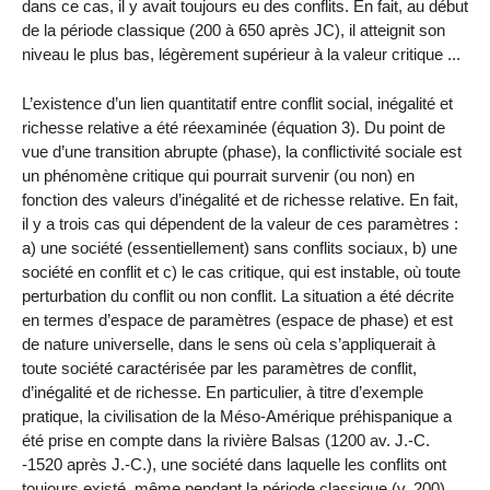
dans ce cas, il y avait toujours eu des conflits. En fait, au début
de la période classique (200 à 650 après JC), il atteignit son
niveau le plus bas, légèrement supérieur à la valeur critique ...
L’existence d’un lien quantitatif entre conflit social, inégalité et
richesse relative a été réexaminée (équation 3). Du point de
vue d’une transition abrupte (phase), la conflictivité sociale est
un phénomène critique qui pourrait survenir (ou non) en
fonction des valeurs d’inégalité et de richesse relative. En fait,
il y a trois cas qui dépendent de la valeur de ces paramètres :
a) une société (essentiellement) sans conflits sociaux, b) une
société en conflit et c) le cas critique, qui est instable, où toute
perturbation du conflit ou non conflit. La situation a été décrite
en termes d’espace de paramètres (espace de phase) et est
de nature universelle, dans le sens où cela s’appliquerait à
toute société caractérisée par les paramètres de conflit,
d’inégalité et de richesse. En particulier, à titre d’exemple
pratique, la civilisation de la Méso-Amérique préhispanique a
été prise en compte dans la rivière Balsas (1200 av. J.-C.
-1520 après J.-C.), une société dans laquelle les conflits ont
toujours existé, même pendant la période classique (v. 200).