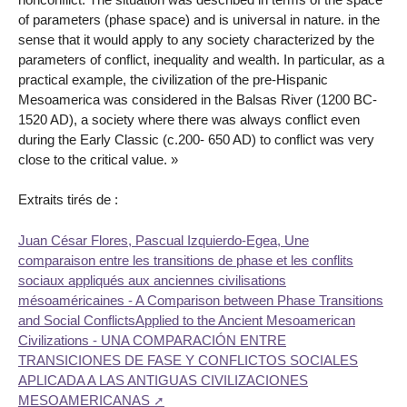
of parameters (phase space) and is universal in nature. in the
sense that it would apply to any society characterized by the
parameters of conflict, inequality and wealth. In particular, as a
practical example, the civilization of the pre-Hispanic
Mesoamerica was considered in the Balsas River (1200 BC-
1520 AD), a society where there was always conflict even
during the Early Classic (c.200- 650 AD) to conflict was very
close to the critical value. »
Extraits tirés de :
Juan César Flores, Pascual Izquierdo-Egea, Une
comparaison entre les transitions de phase et les conflits
sociaux appliqués aux anciennes civilisations
mésoaméricaines - A Comparison between Phase Transitions
and Social ConflictsApplied to the Ancient Mesoamerican
Civilizations - UNA COMPARACIÓN ENTRE
TRANSICIONES DE FASE Y CONFLICTOS SOCIALES
APLICADA A LAS ANTIGUAS CIVILIZACIONES
MESOAMERICANAS