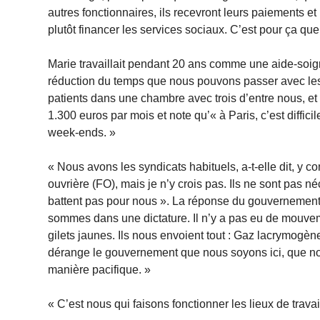
autres fonctionnaires, ils recevront leurs paiements et l
plutôt financer les services sociaux. C’est pour ça que
Marie travaillait pendant 20 ans comme une aide-soigna
réduction du temps que nous pouvons passer avec les pa
patients dans une chambre avec trois d’entre nous, et
1.300 euros par mois et note qu’« à Paris, c’est difficil
week-ends. »
« Nous avons les syndicats habituels, a-t-elle dit, y c
ouvrière (FO), mais je n’y crois pas. Ils ne sont pas n
battent pas pour nous ». La réponse du gouvernement
sommes dans une dictature. Il n’y a pas eu de mouvem
gilets jaunes. Ils nous envoient tout : Gaz lacrymogè
dérange le gouvernement que nous soyons ici, que nou
manière pacifique. »
« C’est nous qui faisons fonctionner les lieux de travail 