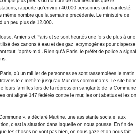
compte plus précis du nombre de manifestants que le
tations, rapporte qu’environ 40.000 personnes ont manifesté.
n le même nombre que la semaine précédente. Le ministère de
é d’un peu plus de 12.000.
louse, Amiens et Paris et se sont heurtés une fois de plus à une
 utilisé des canons à eau et des gaz lacrymogènes pour disperse
nt tout l’après-midi. Rien qu’à Paris, le préfet de police a signa
ons.
 Paris, où un millier de personnes se sont rassemblées le matin
 travers le cimetière jusqu’au Mur des communards. Le site hon
 de leurs familles lors de la répression sanglante de la Commun
res ont aligné 147 fédérés contre le mur, les ont abattus et les on
Commune », a déclaré Martine, une assistante sociale, aux
tion, c’est la situation dans laquelle on nous pousse. En fin de
ue les choses ne vont pas bien, on nous gaze et on nous fait