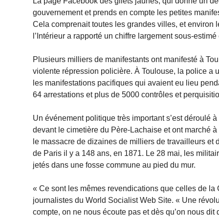
La page Facebook des gilets jaunes, qui donne un dé
gouvernement et prends en compte les petites manifes
Cela comprenait toutes les grandes villes, et enviro
l’Intérieur a rapporté un chiffre largement sous-estim
Plusieurs milliers de manifestants ont manifesté à Tou
violente répression policière. À Toulouse, la police a
les manifestations pacifiques qui avaient eu lieu penda
64 arrestations et plus de 5000 contrôles et perquisiti
Un événement politique très important s’est déroulé à
devant le cimetière du Père-Lachaise et ont marché à
le massacre de dizaines de milliers de travailleurs et
de Paris il y a 148 ans, en 1871. Le 28 mai, les militai
jetés dans une fosse commune au pied du mur.
« Ce sont les mêmes revendications que celles de la 
journalistes du World Socialist Web Site. « Une révolu
compte, on ne nous écoute pas et dès qu’on nous dit q