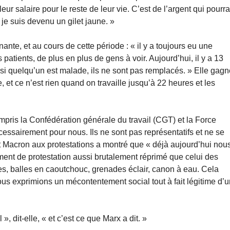
eur salaire pour le reste de leur vie. C’est de l’argent qui pourra
 je suis devenu un gilet jaune. »
nte, et au cours de cette période : « il y a toujours eu une
tients, de plus en plus de gens à voir. Aujourd’hui, il y a 13
 si quelqu’un est malade, ils ne sont pas remplacés. » Elle gag
e, et ce n’est rien quand on travaille jusqu’à 22 heures et les
ompris la Confédération générale du travail (CGT) et la Force
écessairement pour nous. Ils ne sont pas représentatifs et ne se
 Macron aux protestations a montré que « déjà aujourd’hui nou
ent de protestation aussi brutalement réprimé que celui des
nes, balles en caoutchouc, grenades éclair, canon à eau. Cela
s exprimions un mécontentement social tout à fait légitime d’
», dit-elle, « et c’est ce que Marx a dit. »