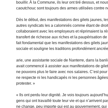
bouillir. À la Commune, ils leur ont tiré dessus, et n
caoutchouc sont toujours des armes utilisées contre n
Dès le début, des manifestations des gilets jaunes, l
autres syndicats les a calomniés comme étant de droite
collaboraient avec les employeurs et réprimaient la ré
transfert de richesse aux riches et la paupérisation d
fait fondamental que les manifestations des gilets ja
sociale et souligne les traditions profondément ancré
arie, une assistante sociale de Nanterre, dans la ban
avait commencé à assister aux manifestations de gilets
ne pouvons plus le faire avec nos salaires. C’est pou
ne respecte ni les handicapés ni les personnes âgées 
protester. »
« Ils ont perdu leur dignité. Je vois toujours aujour
gens qui ont travaillé toute leur vie et qui n’arrivent 
ne change, peu importe qui est au gouvernement, qui es