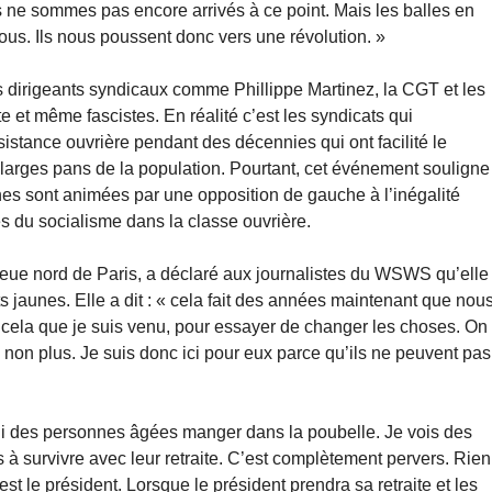
ous ne sommes pas encore arrivés à ce point. Mais les balles en
ous. Ils nous poussent donc vers une révolution. »
es dirigeants syndicaux comme Phillippe Martinez, la CGT et les
 et même fascistes. En réalité c’est les syndicats qui
sistance ouvrière pendant des décennies qui ont facilité le
e larges pans de la population. Pourtant, cet événement souligne
unes sont animées par une opposition de gauche à l’inégalité
es du socialisme dans la classe ouvrière.
lieue nord de Paris, a déclaré aux journalistes du WSWS qu’elle
 jaunes. Elle a dit : « cela fait des années maintenant que nou
r cela que je suis venu, pour essayer de changer les choses. On
non plus. Je suis donc ici pour eux parce qu’ils ne peuvent pas
d’hui des personnes âgées manger dans la poubelle. Je vois des
pas à survivre avec leur retraite. C’est complètement pervers. Rien
t le président. Lorsque le président prendra sa retraite et les