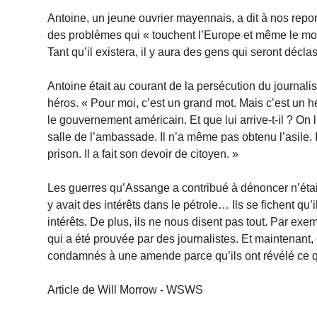
Antoine, un jeune ouvrier mayennais, a dit à nos repo
des problèmes qui « touchent l’Europe et même le monde 
Tant qu’il existera, il y aura des gens qui seront déc
Antoine était au courant de la persécution du journalist
héros. « Pour moi, c’est un grand mot. Mais c’est un hé
le gouvernement américain. Et que lui arrive-t-il ? On 
salle de l’ambassade. Il n’a même pas obtenu l’asile. Il
prison. Il a fait son devoir de citoyen. »
Les guerres qu’Assange a contribué à dénoncer n’étaien
y avait des intérêts dans le pétrole… Ils se fichent qu’i
intérêts. De plus, ils ne nous disent pas tout. Par exem
qui a été prouvée par des journalistes. Et maintenant, 
condamnés à une amende parce qu’ils ont révélé ce q
Article de Will Morrow - WSWS