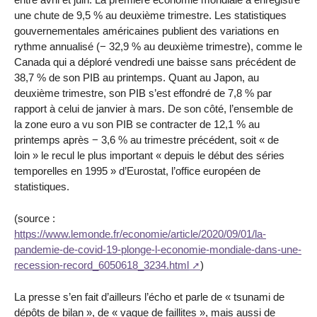
une chute de 9,5 % au deuxième trimestre. Les statistiques
gouvernementales américaines publient des variations en
rythme annualisé (− 32,9 % au deuxième trimestre), comme le
Canada qui a déploré vendredi une baisse sans précédent de
38,7 % de son PIB au printemps. Quant au Japon, au
deuxième trimestre, son PIB s’est effondré de 7,8 % par
rapport à celui de janvier à mars. De son côté, l’ensemble de
la zone euro a vu son PIB se contracter de 12,1 % au
printemps après − 3,6 % au trimestre précédent, soit « de
loin » le recul le plus important « depuis le début des séries
temporelles en 1995 » d’Eurostat, l’office européen de
statistiques.
(source :
https://www.lemonde.fr/economie/article/2020/09/01/la-
pandemie-de-covid-19-plonge-l-economie-mondiale-dans-une-
recession-record_6050618_3234.html
)
La presse s’en fait d’ailleurs l’écho et parle de « tsunami de
dépôts de bilan », de « vague de faillites », mais aussi de