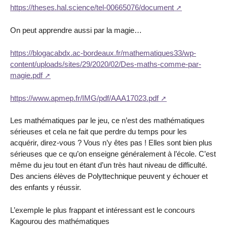
https://theses.hal.science/tel-00665076/document
On peut apprendre aussi par la magie…
https://blogacabdx.ac-bordeaux.fr/mathematiques33/wp-
content/uploads/sites/29/2020/02/Des-maths-comme-par-
magie.pdf
https://www.apmep.fr/IMG/pdf/AAA17023.pdf
Les mathématiques par le jeu, ce n’est des mathématiques
sérieuses et cela ne fait que perdre du temps pour les
acquérir, direz-vous ? Vous n’y êtes pas ! Elles sont bien plus
sérieuses que ce qu’on enseigne généralement à l’école. C’est
même du jeu tout en étant d’un très haut niveau de difficulté.
Des anciens élèves de Polyttechnique peuvent y échouer et
des enfants y réussir.
L’exemple le plus frappant et intéressant est le concours
Kagourou des mathématiques