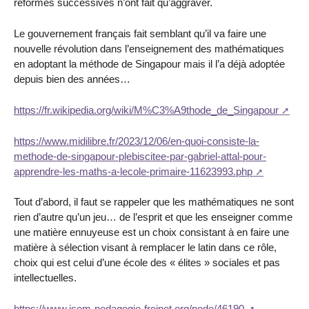
réformes successives n’ont fait qu’aggraver.
Le gouvernement français fait semblant qu’il va faire une
nouvelle révolution dans l’enseignement des mathématiques
en adoptant la méthode de Singapour mais il l’a déjà adoptée
depuis bien des années…
https://fr.wikipedia.org/wiki/M%C3%A9thode_de_Singapour
https://www.midilibre.fr/2023/12/06/en-quoi-consiste-la-
methode-de-singapour-plebiscitee-par-gabriel-attal-pour-
apprendre-les-maths-a-lecole-primaire-11623993.php
Tout d’abord, il faut se rappeler que les mathématiques ne sont
rien d’autre qu’un jeu… de l’esprit et que les enseigner comme
une matière ennuyeuse est un choix consistant à en faire une
matière à sélection visant à remplacer le latin dans ce rôle,
choix qui est celui d’une école des « élites » sociales et pas
intellectuelles.
https://www.icem-pedagogie-freinet.org/node/46190