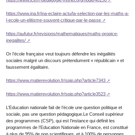
https://www.ina.fr/ina-eclaire-actu/la-selection-par-les-maths-a-
l-ecole-un-elitisme-souvent-critique-par-le-passe
https://aufutur.fr/revisions/mathematiques/maths-propice-
inegalites/
Or l’école française veut toujours défendre les inégalités
sociales malgré un discours prétendument « républicain » et
faussement égalitaire.
https://www.matierevolution.fr/spip.php?article7343
https://www.matierevolution.fr/spip.php?article3523
L’Education nationale fait de l’école une question politique et
sociale, pas une question pédagogique.Le Conseil supérieur
des programmes (CSP), qui est l’instance qui définit les
programmes de l’Education Nationale en France, est constitué
à plus de 95% de non scientifiques, et à 100% de personnes