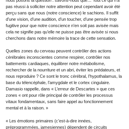
nous posons la question : savons-nous que… Tout ce qui n’a
pas réussi à solliciter notre attention peut cependant avoir été
perçu sans que nous (notre conscience) le sachions. Il suffit
d’une vision, d’une audition, d’un toucher, d’une pensée trop
fugitive pour que notre conscience n’en soit pas avisée mais
cela ne signifie pas qu’elle ne puisse pas être avisée si nous
cherchons dans notre mémoire la trace de cette sensation.
Quelles zones du cerveau peuvent contrôler des actions
cérébrales inconscientes comme respirer, contrôler nos
battements cardiaques, équilibrer notre métabolisme,
rechercher de la nourriture et un abri, éviter les prédateurs, et
nous reproduire ? Ce sont le tronc cérébral, l’hypothalamus, la
base du télencéphale, l’amygdale et le cortex cingulaire.
Damasio rappelle, dans « L’erreur de Descartes » que ces
zones « ont pour rôle principal de contrôler les processus
vitaux fondamentaux, sans faire appel au fonctionnement
mental et à la raison. »
« Les émotions primaires (c’est-à-dire innées,
préprogrammées, jamesiennes) dépendent de circuits