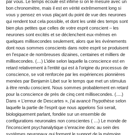
par vous. Le temps écoulé est infime si on le mesure avec un
bon chronomètre, mais il est en vérité extrêmement long si
vous y pensez en vous plaçant du point de vue des neurones
qui rendent tout cela possible, et dont les unité des temps sont
bien plus petites que celles de votre esprit conscient – les
neurones sont excités et se déclenchent eux-mêmes en
quelques millisecondes seulement, alors que les événements
dont nous sommes conscients dans notre esprit se produisent
en l’espace de nombreuses dizaines, centaines et milliers de
millisecondes. (…) L’idée selon laquelle la conscience est en
retard relativement à l’entité qui est à l’origine du processus de
conscience, se voit renforcée par les expériences pionnières
menées par Benjamin Libet sur le temps que met un stimulus
à être rendu conscient. Nous sommes probablement en retard
pour la conscience de près de cinq cent millisecondes. (….)
Dans « L’erreur de Descartes », j’ai avancé l’hypothèse selon
laquelle la partie de l’esprit que nous appelons Soi serait,
biologiquement parlant, fondée sur un ensemble de
configurations neuronales non conscientes ( …) Le monde de
l’inconscient psychanalytique s’enracine donc au sein des
systèmes neuronaux qui forment le support de la mémoire