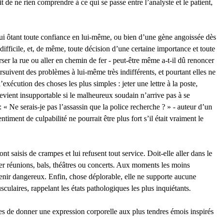
 de ne rien comprendre à ce qui se passe entre l’analyste et le patient,
lui ôtant toute confiance en lui-même, ou bien d’une gène angoissée dès
difficile, et, de même, toute décision d’une certaine importance et toute
erser la rue ou aller en chemin de fer - peut-être même a-t-il dû renoncer
rsuivent des problèmes à lui-même très indifférents, et pourtant elles ne
xécution des choses les plus simples : jeter une lettre à la poste,
 devient insupportable si le malheureux soudain n’arrive pas à se
 « Ne serais-je pas l’assassin que la police recherche ? » - auteur d’un
ment de culpabilité ne pourrait être plus fort s’il était vraiment le
nt saisis de crampes et lui refusent tout service. Doit-elle aller dans le
enter réunions, bals, théâtres ou concerts. Aux moments les moins
evenir dangereux. Enfin, chose déplorable, elle ne supporte aucune
laires, rappelant les états pathologiques les plus inquiétants.
les de donner une expression corporelle aux plus tendres émois inspirés