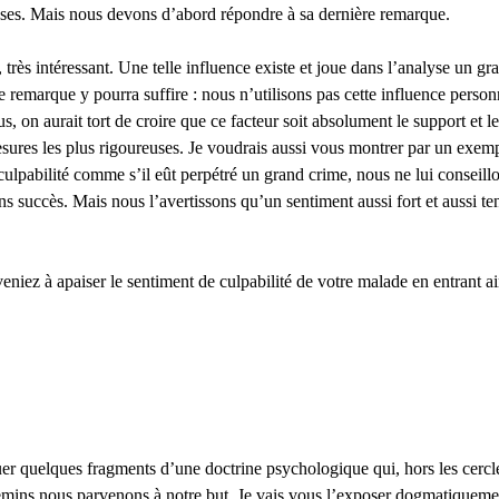
èses. Mais nous devons d’abord répondre à sa dernière remarque.
, très intéressant. Une telle influence existe et joue dans l’analyse un g
ne remarque y pourra suffire : nous n’utilisons pas cette influence person
 on aurait tort de croire que ce facteur soit absolument le support et le 
esures les plus rigoureuses. Je voudrais aussi vous montrer par un exemp
e culpabilité comme s’il eût perpétré un grand crime, nous ne lui conseil
ns succès. Mais nous l’avertissons qu’un sentiment aussi fort et aussi ten
eniez à apaiser le sentiment de culpabilité de votre malade en entrant a
 quelques fragments d’une doctrine psychologique qui, hors les cercles
mins nous parvenons à notre but. Je vais vous l’exposer dogmatiquement