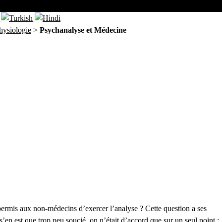
hysiologie
>
Psychanalyse et Médecine
re permis aux non-médecins d’exercer l’analyse ? Cette question a ses
’en est que trop peu soucié, on n’était d’accord que sur un seul point :