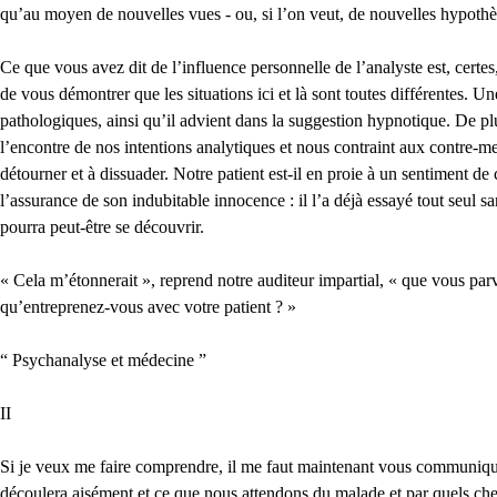
qu’au moyen de nouvelles vues - ou, si l’on veut, de nouvelles hypoth
Ce que vous avez dit de l’influence personnelle de l’analyste est, certes
de vous démontrer que les situations ici et là sont toutes différentes. U
pathologiques, ainsi qu’il advient dans la suggestion hypnotique. De plus,
l’encontre de nos intentions analytiques et nous contraint aux contre-m
détourner et à dissuader. Notre patient est-il en proie à un sentiment d
l’assurance de son indubitable innocence : il l’a déjà essayé tout seul sa
pourra peut-être se découvrir.
« Cela m’étonnerait », reprend notre auditeur impartial, « que vous parv
qu’entreprenez-vous avec votre patient ? »
“ Psychanalyse et médecine ”
II
Si je veux me faire comprendre, il me faut maintenant vous communiquer
découlera aisément et ce que nous attendons du malade et par quels che