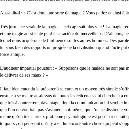
Aussi dit-il : « C’est donc une sorte de magie ? Vous parlez et ainsi fai
Très juste : ce serait de la magie, si cela agissait plus vite ! La magie r
et une magie aussi lente perd le caractère du merveilleux. D’ailleurs, 
lequel nous acquérons de l’influence sur les autres hommes. Des paroles
lut sous bien des rapports un progrès de la civilisation quand l’acte pu
force antique.
L’auditeur impartial poursuit : « Supposons que le malade ne soit pas m
le délivrer de ses maux ? »
Il faut bien entendu le préparer à sa cure, et un moyen très simple s’offr
ensuite à se mettre au-dessus de toutes les réticences qui cherchent à
que très à contrecœur, davantage, dont la communication lui semble impos
que l’on ne voudrait pas s’avouer à soi-même, que l’on se dissimule volo
même qu’un très curieux problème psychologique est posé par ce fait qu’u
toujours ; on penserait qu’il y a en lui encore autre chose qui peut s’o