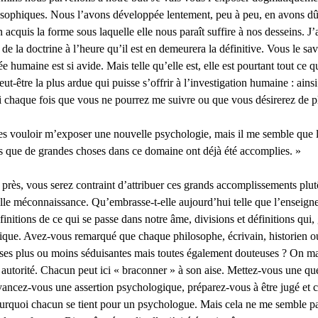
losophiques. Nous l’avons développée lentement, peu à peu, en avons dû
n acquis la forme sous laquelle elle nous paraît suffire à nos desseins. J
de la doctrine à l’heure qu’il est en demeurera la définitive. Vous le sa
ensée humaine est si avide. Mais telle qu’elle est, elle est pourtant tout 
 peut-être la plus ardue qui puisse s’offrir à l’investigation humaine : ain
chaque fois que vous ne pourrez me suivre ou que vous désirerez de pl
vouloir m’exposer une nouvelle psychologie, mais il me semble que la p
es que de grandes choses dans ce domaine ont déjà été accomplies. »
 près, vous serez contraint d’attribuer ces grands accomplissements plutô
elle méconnaissance. Qu’embrasse-t-elle aujourd’hui telle que l’enseigne
définitions de ce qui se passe dans notre âme, divisions et définitions q
hique. Avez-vous remarqué que chaque philosophe, écrivain, historien o
othèses plus ou moins séduisantes mais toutes également douteuses ? O
autorité. Chacun peut ici « braconner » à son aise. Mettez-vous une ques
ancez-vous une assertion psychologique, préparez-vous à être jugé et co
urquoi chacun se tient pour un psychologue. Mais cela ne me semble pas