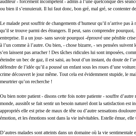
auditeur - forcément incompétent - admis à l’une quelconque des séances,
ou bien il s’ennuierait. Il lui faut donc, bon gré, mal gré, se contenter
Le malade peut souffrir de changements d’humeur qu’il n’arrive pas à m
qu’il se trouve parmi des étrangers. Il peut, sans comprendre pourquoi, 
entreprise. Il a un jour- sans savoir pourquoi -éprouvé une pénible crise 
à l’un comme à l’autre. Ou bien, - chose bizarre, - ses pensées suivent l
s’en laissent pas arracher ! Des tâches ridicules lui sont imposées, com
éteindre un bec de gaz, il est saisi, au bout d’un instant, du doute de l
défendre de l’idée qu’il a poussé un enfant sous les roues d’une voiture,
crime découvert le jour même. Tout cela est évidemment stupide, le malheu
meurtrier qu’on recherche !
Ou bien notre patient - disons cette fois notre patiente - souffre d’autre 
monde, aussitôt se fait sentir un besoin naturel dont la satisfaction est
appropriés elle est prise de maux de tête ou d’autre sensations douloure
émotion, et les émotions sont dans la vie inévitables. Estelle émue, el
D’autres malades sont atteints dans un domaine où la vie sentimentale e