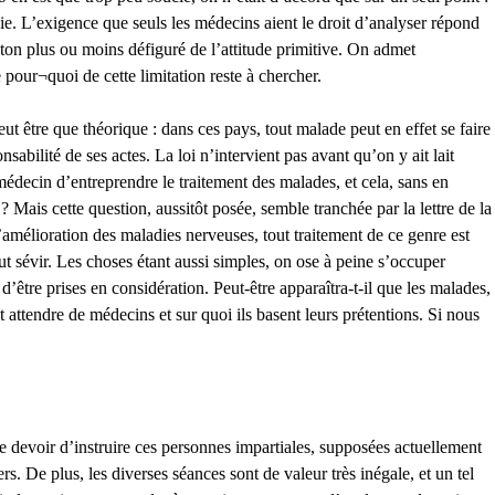
hie. L’exigence que seuls les médecins aient le droit d’analyser répond
eton plus ou moins défiguré de l’attitude primitive. On admet
 pour¬quoi de cette limitation reste à chercher.
t être que théorique : dans ces pays, tout malade peut en effet se faire
sabilité de ses actes. La loi n’intervient pas avant qu’on y ait lait
médecin d’entreprendre le traitement des malades, et cela, sans en
? Mais cette question, aussitôt posée, semble tranchée par la lettre de la
’amélioration des maladies nerveuses, tout traitement de ce genre est
t sévir. Les choses étant aussi simples, on ose à peine s’occuper
d’être prises en considération. Peut-être apparaîtra-t-il que les malades,
 attendre de médecins et sur quoi ils basent leurs prétentions. Si nous
tre devoir d’instruire ces personnes impartiales, supposées actuellement
. De plus, les diverses séances sont de valeur très inégale, et un tel