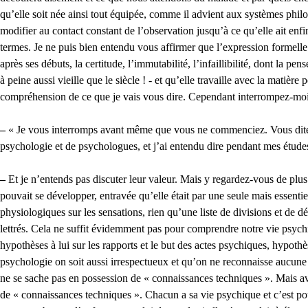
qu’elle soit née ainsi tout équipée, comme il advient aux systèmes phi
modifier au contact constant de l’observation jusqu’à ce qu’elle ait enfi
termes. Je ne puis bien entendu vous affirmer que l’expression formelle 
après ses débuts, la certitude, l’immutabilité, l’infaillibilité, dont la p
à peine aussi vieille que le siècle ! - et qu’elle travaille avec la matière
compréhension de ce que je vais vous dire. Cependant interrompez-moi 
–
« Je vous interromps avant même que vous ne commenciez. Vous dites 
psychologie et de psychologues, et j’ai entendu dire pendant mes étud
–
Et je n’entends pas discuter leur valeur. Mais y regardez-vous de plus
pouvait se développer, entravée qu’elle était par une seule mais essenti
physiologiques sur les sensations, rien qu’une liste de divisions et de 
lettrés. Cela ne suffit évidemment pas pour comprendre notre vie psyc
hypothèses à lui sur les rapports et le but des actes psychiques, hyp
psychologie on soit aussi irrespectueux et qu’on ne reconnaisse aucune 
ne se sache pas en possession de « connaissances techniques ». Mais av
de « connaissances techniques ». Chacun a sa vie psychique et c’est po