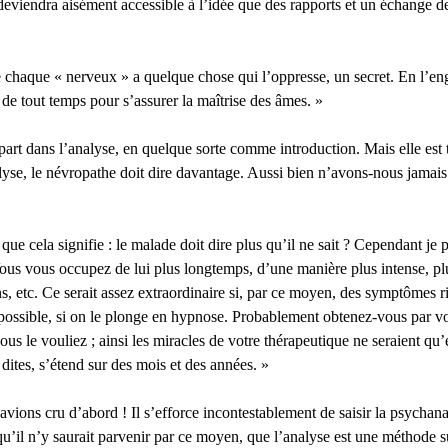
e deviendra aisément accessible à l’idée que des rapports et un échange
 chaque « nerveux » a quelque chose qui l’oppresse, un secret. En l’enga
i de tout temps pour s’assurer la maîtrise des âmes. »
art dans l’analyse, en quelque sorte comme introduction. Mais elle est 
nalyse, le névropathe doit dire davantage. Aussi bien n’avons-nous jamai
ue cela signifie : le malade doit dire plus qu’il ne sait ? Cependant je
Vous vous occupez de lui plus longtemps, d’une manière plus intense, pl
s, etc. Ce serait assez extraordinaire si, par ce moyen, des symptômes r
st possible, si on le plonge en hypnose. Probablement obtenez-vous par vo
ous le vouliez ; ainsi les miracles de votre thérapeutique ne seraient qu
ites, s’étend sur des mois et des années. »
’avions cru d’abord ! Il s’efforce incontestablement de saisir la psychana
 qu’il n’y saurait parvenir par ce moyen, que l’analyse est une méthode su