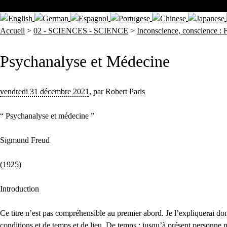
Accueil
>
02 - SCIENCES - SCIENCE
>
Inconscience, conscience : F
Psychanalyse et Médecine
vendredi 31 décembre 2021
,
par
Robert Paris
“ Psychanalyse et médecine ”
Sigmund Freud
(1925)
Introduction
Ce titre n’est pas compréhensible au premier abord. Je l’expliquerai donc
conditions et de temps et de lieu. De temps : jusqu’à présent personne n