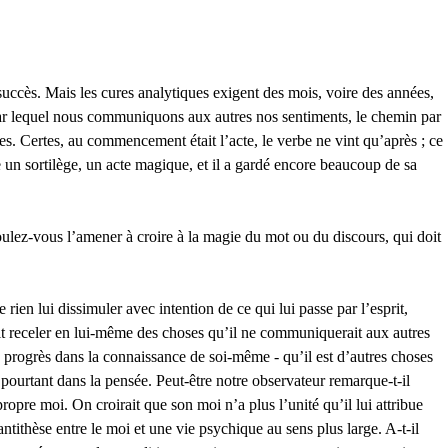
 du succès. Mais les cures analytiques exigent des mois, voire des années,
 par lequel nous communiquons aux autres nos sentiments, le chemin par
es. Certes, au commencement était l’acte, le verbe ne vint qu’après ; ce
e un sortilège, un acte magique, et il a gardé encore beaucoup de sa
ulez-vous l’amener à croire à la magie du mot ou du discours, qui doit
rien lui dissimuler avec intention de ce qui lui passe par l’esprit,
ait receler en lui-même des choses qu’il ne communiquerait aux autres
d progrès dans la connaissance de soi-même - qu’il est d’autres choses
 pourtant dans la pensée. Peut-être notre observateur remarque-t-il
pre moi. On croirait que son moi n’a plus l’unité qu’il lui attribue
ntithèse entre le moi et une vie psychique au sens plus large. A-t-il