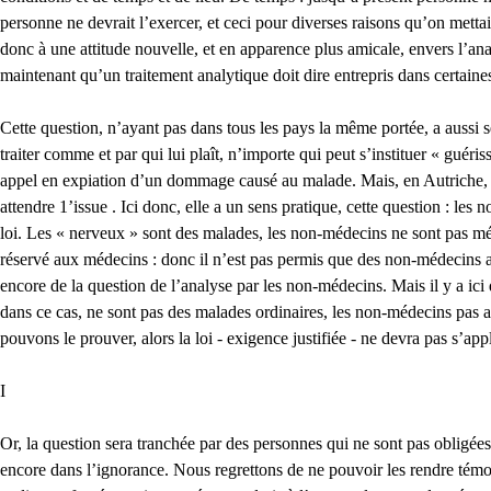
personne ne devrait l’exercer, et ceci pour diverses raisons qu’on metta
donc à une attitude nouvelle, et en apparence plus amicale, envers l’ana
maintenant qu’un traitement analytique doit dire entrepris dans certaine
Cette question, n’ayant pas dans tous les pays la même portée, a aussi s
traiter comme et par qui lui plaît, n’importe qui peut s’instituer « guéri
appel en expiation d’un dommage causé au malade. Mais, en Autriche, pays
attendre 1’issue . Ici donc, elle a un sens pratique, cette question : les
loi. Les « nerveux » sont des malades, les non-médecins ne sont pas méd
réservé aux médecins : donc il n’est pas permis que des non-médecins ap
encore de la question de l’analyse par les non-médecins. Mais il y a ici q
dans ce cas, ne sont pas des malades ordinaires, les non-médecins pas ab
pouvons le prouver, alors la loi - exigence justifiée - ne devra pas s’a
I
Or, la question sera tranchée par des personnes qui ne sont pas obligées
encore dans l’ignorance. Nous regrettons de ne pouvoir les rendre témoin