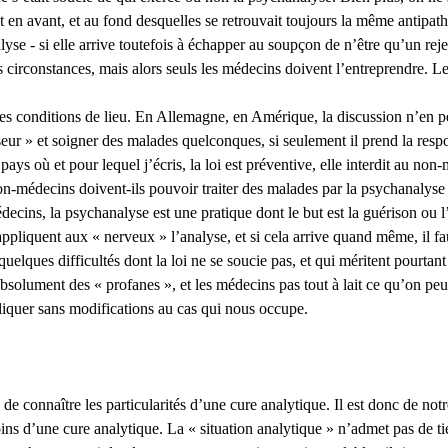
it en avant, et au fond desquelles se retrouvait toujours la même antipat
lyse - si elle arrive toutefois à échapper au soupçon de n’être qu’un rej
s circonstances, mais alors seuls les médecins doivent l’entreprendre. Le
es conditions de lieu. En Allemagne, en Amérique, la discussion n’en peu
sseur » et soigner des malades quelconques, si seulement il prend la respon
 où et pour lequel j’écris, la loi est préventive, elle interdit au non-
 non-médecins doivent-ils pouvoir traiter des malades par la psychanalyse 
ecins, la psychanalyse est une pratique dont le but est la guérison ou l
pliquent aux « nerveux » l’analyse, et si cela arrive quand même, il fau
uelques difficultés dont la loi ne se soucie pas, et qui méritent pourtant 
solument des « profanes », et les médecins pas tout à lait ce qu’on peut
ppliquer sans modifications au cas qui nous occupe.
 de connaître les particularités d’une cure analytique. Il est donc de no
s d’une cure analytique. La « situation analytique » n’admet pas de tiers