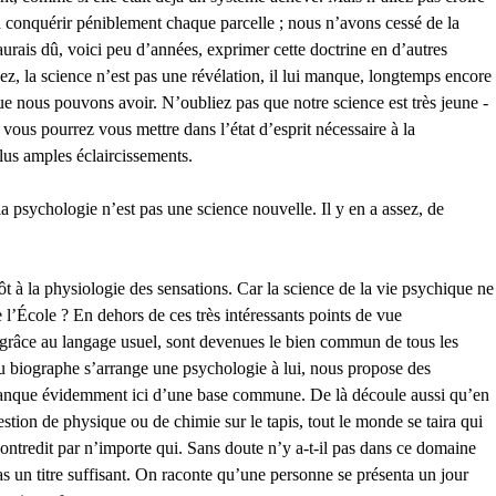
 conquérir péniblement chaque parcelle ; nous n’avons cessé de la
’aurais dû, voici peu d’années, exprimer cette doctrine en d’autres
vez, la science n’est pas une révélation, il lui manque, longtemps encore
ce que nous pouvons avoir. N’oubliez pas que notre science est très jeune -
si vous pourrez vous mettre dans l’état d’esprit nécessaire à la
us amples éclaircissements.
sychologie n’est pas une science nouvelle. Il y en a assez, de
t à la physiologie des sensations. Car la science de la vie psychique ne
 l’École ? En dehors de ces très intéressants points de vue
ui, grâce au langage usuel, sont devenues le bien commun de tous les
u biographe s’arrange une psychologie à lui, nous propose des
n manque évidemment ici d’une base commune. De là découle aussi qu’en
tion de physique ou de chimie sur le tapis, tout le monde se taira qui
ntredit par n’importe qui. Sans doute n’y a-t-il pas dans ce domaine
 un titre suffisant. On raconte qu’une personne se présenta un jour