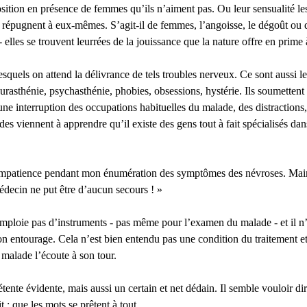
position en présence de femmes qu’ils n’aiment pas. Ou leur sensualité le
ur répugnent à eux-mêmes. S’agit-il de femmes, l’angoisse, le dégoût o
elles se trouvent leurrées de la jouissance que la nature offre en prime à
uels on attend la délivrance de tels troubles nerveux. Ce sont aussi les
eurasthénie, psychasthénie, phobies, obsessions, hystérie. Ils soumette
t une interruption des occupations habituelles du malade, des distractions
ades viennent à apprendre qu’il existe des gens tout à fait spécialisés d
mpatience pendant mon énumération des symptômes des névroses. Main¬tenant
édecin ne put être d’aucun secours ! »
 n’emploie pas d’instruments - pas même pour l’examen du malade - et il 
 entourage. Cela n’est bien entendu pas une condition du traitement et n
le malade l’écoute à son tour.
tente évidente, mais aussi un certain et net dédain. Il semble vouloir 
 : que les mots se prêtent à tout.