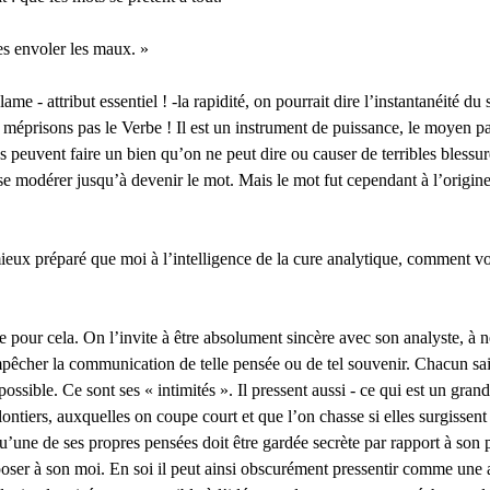
tes envoler les maux. »
éclame - attribut essentiel ! -la rapidité, on pourrait dire l’instantanéité
ne méprisons pas le Verbe ! Il est un instrument de puissance, le moyen
 peuvent faire un bien qu’on ne peut dire ou causer de terribles blessur
t se modérer jusqu’à devenir le mot. Mais le mot fut cependant à l’origin
ieux préparé que moi à l’intelligence de la cure analytique, comment vo
e pour cela. On l’invite à être absolument sincère avec son analyste, à ne 
 empêcher la communication de telle pensée ou de tel souvenir. Chacun s
sible. Ce sont ses « intimités ». Il pressent aussi - ce qui est un gran
ntiers, auxquelles on coupe court et que l’on chasse si elles surgissent
ne de ses propres pensées doit être gardée secrète par rapport à son pro
pposer à son moi. En soi il peut ainsi obscurément pressentir comme une a