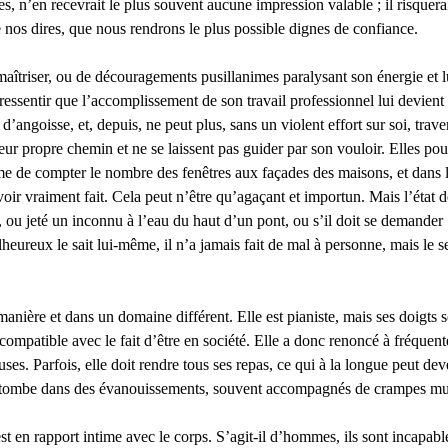
 n’en recevrait le plus souvent aucune impression valable ; il risquerait
 de nos dires, que nous rendrons le plus possible dignes de confiance.
aîtriser, ou de découragements pusillanimes paralysant son énergie et 
ressentir que l’accomplissement de son travail professionnel lui devient 
d’angoisse, et, depuis, ne peut plus, sans un violent effort sur soi, trav
eur propre chemin et ne se laissent pas guider par son vouloir. Elles pou
me de compter le nombre des fenêtres aux façades des maisons, et dans l’e
’avoir vraiment fait. Cela peut n’être qu’agaçant et importun. Mais l’état
 ou jeté un inconnu à l’eau du haut d’un pont, ou s’il doit se demander :
reux le sait lui-même, il n’a jamais fait de mal à personne, mais le senti
manière et dans un domaine différent. Elle est pianiste, mais ses doigts so
 incompatible avec le fait d’être en société. Elle a donc renoncé à fréqu
uses. Parfois, elle doit rendre tous ses repas, ce qui à la longue peut d
le tombe dans des évanouissements, souvent accompagnés de crampes muscu
st en rapport intime avec le corps. S’agit-il d’hommes, ils sont incapab