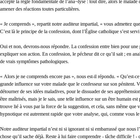
accepté la règle fondamentale de l’ana¬lyse : tout dire, alors le malad
amener des réactions toutes particulières.
« Je comprends », repartit notre auditeur impartial, « vous admettez que
C’est là le principe de la confession, dont l’Église catholique s’est serv
Oui et non, devrons-nous répondre. La confession entre bien pour une p
expliquer son action. En confession, le pécheur dit ce qu’il sait ; en a
de vrais symptômes pathologiques.
« Alors je ne comprends encore pas », nous est-il répondu. « Qu’est-ce q
grande influence sur votre malade que le confesseur sur son pénitent. 
détourner de ses idées maladives, pour le dissuader de ses appréhension
être maîtrisés, mais je le sais, une telle influence sur un être humain e
trouve lié à vous par la force de la suggestion, et cela, sans même que v
hypnotique est autrement rapide que votre analyse, qui, comme vous le d
Notre auditeur impartial n’est ni si ignorant ni si embarrassé que nous l
chose qu’il sache déjà. Reste à lui faire comprendre - tâche difficile ! -