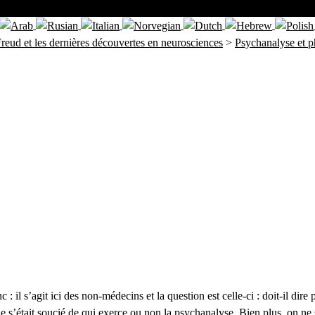
reud et les dernières découvertes en neurosciences
>
Psychanalyse et p
 : il s’agit ici des non-médecins et la question est celle-ci : doit-il di
e s’était soucié de qui exerce ou non la psychanalyse. Bien plus, on ne s