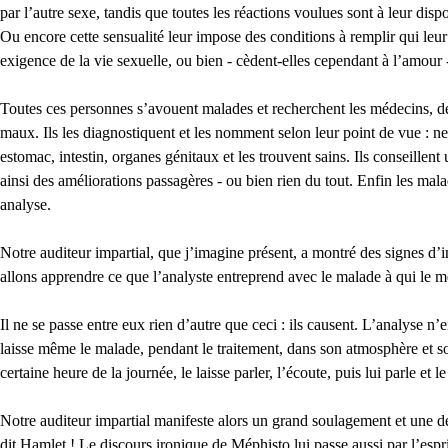
par l’autre sexe, tandis que toutes les réactions voulues sont à leur dis
Ou encore cette sensualité leur impose des conditions à remplir qui le
exigence de la vie sexuelle, ou bien - cèdent-elles cependant à l’amour - 
Toutes ces personnes s’avouent malades et recherchent les médecins, desq
maux. Ils les diagnostiquent et les nomment selon leur point de vue : n
estomac, intestin, organes génitaux et les trouvent sains. Ils conseillen
ainsi des améliorations passagères - ou bien rien du tout. Enfin les mal
analyse.
Notre auditeur impartial, que j’imagine présent, a montré des signes d’i
allons apprendre ce que l’analyste entreprend avec le malade à qui le m
Il ne se passe entre eux rien d’autre que ceci : ils causent. L’analyse
laisse même le malade, pendant le traitement, dans son atmosphère et son
certaine heure de la journée, le laisse parler, l’écoute, puis lui parle et 
Notre auditeur impartial manifeste alors un grand soulagement et une dé
dit Hamlet ! Le discours ironique de Méphisto lui passe aussi par l’esprit