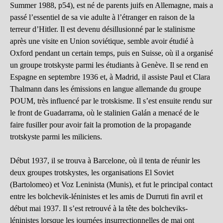
Summer 1988, p54), est né de parents juifs en Allemagne, mais a
passé l’essentiel de sa vie adulte à l’étranger en raison de la
terreur d’Hitler. Il est devenu désillusionné par le stalinisme
après une visite en Union soviétique, semble avoir étudié à
Oxford pendant un certain temps, puis en Suisse, où il a organisé
un groupe trotskyste parmi les étudiants à Genève. Il se rend en
Espagne en septembre 1936 et, à Madrid, il assiste Paul et Clara
Thalmann dans les émissions en langue allemande du groupe
POUM, très influencé par le trotskisme. Il s’est ensuite rendu sur
le front de Guadarrama, où le stalinien Galán a menacé de le
faire fusiller pour avoir fait la promotion de la propagande
trotskyste parmi les miliciens.
Début 1937, il se trouva à Barcelone, où il tenta de réunir les
deux groupes trotskystes, les organisations El Soviet
(Bartolomeo) et Voz Leninista (Munis), et fut le principal contact
entre les bolchevik-léninistes et les amis de Durruti fin avril et
début mai 1937. Il s’est retrouvé à la tête des bolcheviks-
léninistes lorsque les journées insurrectionnelles de mai ont