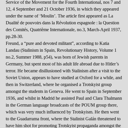
Service of the Movement for the Fourth International, nos 7 and
12, 4 September and 21 October 1936, in which they appeared
under the name of ‘Moulin’. The article first appeared as La
Dualité de pouvoirs dans la Révolution espagnole : la Question
des Comités, Quatrième Internationale, no.3, March-April 1937,
pp.28-30.
Freund, a “pure and devoted militant”, according to Katia
Landau (Stalinism in Spain, Revolutionary History, Volume 1
no.2, Summer 1988, p54), was born of Jewish parents in
Germany, but spent most of his adult life abroad due to Hitler’s
terror. He became disillusioned with Stalinism after a visit to the
Soviet Union, appears to have studied at Oxford for a while, and
then in Switzerland, where he organised a Trotskyist group
amongst the students in Geneva. He went to Spain in September
1936, and whilst in Madrid he assisted Paul and Clara Thalmann
in the German language broadcasts of the POUM group there,
which was very much influenced by Trotskyism. He then went
to the Guadarrama front, where the Stalinist Galán threatened to
have him shot for promoting Trotskyist propaganda amongst the