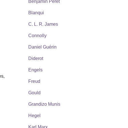
Benjamin Péret
Blanqui
C. L. R. James
Connolly
Daniel Guérin
Diderot
Engels
es,
Freud
Gould
Grandizo Munis
Hegel
Karl Marx