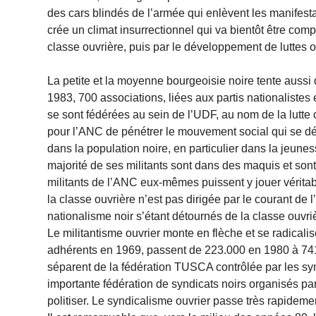
des cars blindés de l’armée qui enlèvent les manifesta
crée un climat insurrectionnel qui va bientôt être comp
classe ouvrière, puis par le développement de luttes 
La petite et la moyenne bourgeoisie noire tente aussi 
1983, 700 associations, liées aux partis nationalistes 
se sont fédérées au sein de l’UDF, au nom de la lutte 
pour l’ANC de pénétrer le mouvement social qui se déve
dans la population noire, en particulier dans la jeunesse
majorité de ses militants sont dans des maquis et son
militants de l’ANC eux-mêmes puissent y jouer véritabl
la classe ouvrière n’est pas dirigée par le courant de 
nationalisme noir s’étant détournés de la classe ou
Le militantisme ouvrier monte en flèche et se radicali
adhérents en 1969, passent de 223.000 en 1980 à 741
séparent de la fédération TUSCA contrôlée par les s
importante fédération de syndicats noirs organisés par
politiser. Le syndicalisme ouvrier passe très rapideme