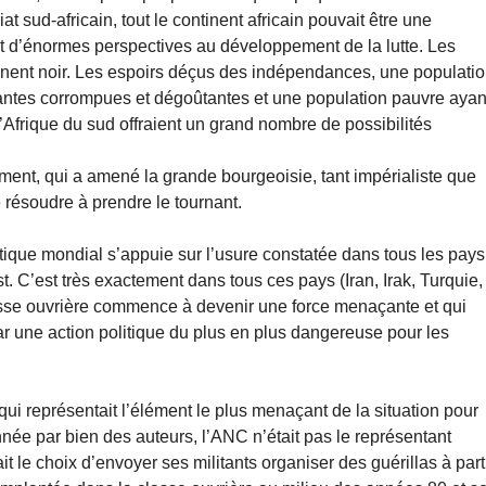
at sud-africain, tout le continent africain pouvait être une
nt d’énormes perspectives au développement de la lutte. Les
tinent noir. Les espoirs déçus des indépendances, une populati
antes corrompues et dégoûtantes et une population pauvre ayan
frique du sud offraient un grand nombre de possibilités
irement, qui a amené la grande bourgeoisie, tant impérialiste que
e résoudre à prendre le tournant.
tique mondial s’appuie sur l’usure constatée dans tous les pays
st. C’est très exactement dans tous ces pays (Iran, Irak, Turquie,
asse ouvrière commence à devenir une force menaçante et qui
r une action politique du plus en plus dangereuse pour les
qui représentait l’élément le plus menaçant de la situation pour
ée par bien des auteurs, l’ANC n’était pas le représentant
ait le choix d’envoyer ses militants organiser des guérillas à part