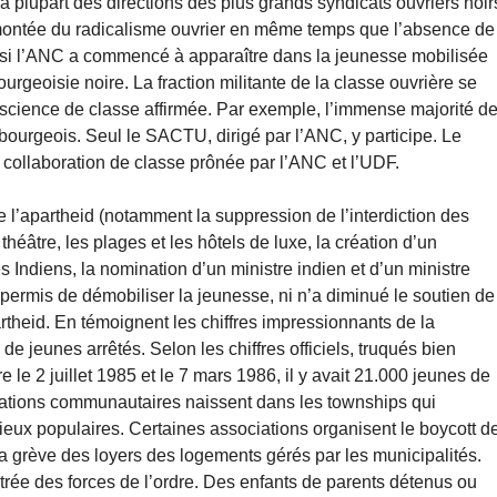
la plupart des directions des plus grands syndicats ouvriers noir
la montée du radicalisme ouvrier en même temps que l’absence de
 si l’ANC a commencé à apparaître dans la jeunesse mobilisée
urgeoisie noire. La fraction militante de la classe ouvrière se
science de classe affirmée. Par exemple, l’immense majorité d
 bourgeois. Seul le SACTU, dirigé par l’ANC, y participe. Le
collaboration de classe prônée par l’ANC et l’UDF.
e l’apartheid (notamment la suppression de l’interdiction des
héâtre, les plages et les hôtels de luxe, la création d’un
es Indiens, la nomination d’un ministre indien et d’un ministre
 permis de démobiliser la jeunesse, ni n’a diminué le soutien de
rtheid. En témoignent les chiffres impressionnants de la
e jeunes arrêtés. Selon les chiffres officiels, truqués bien
e 2 juillet 1985 et le 7 mars 1986, il y avait 21.000 jeunes de
iations communautaires naissent dans les townships qui
eux populaires. Certaines associations organisent le boycott d
la grève des loyers des logements gérés par les municipalités.
rée des forces de l’ordre. Des enfants de parents détenus ou