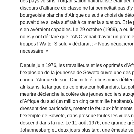
des pays voisins, l’organisation nationaliste était pe
discours d’alliance de classe ne lui permettait pas d’y
bourgeoisie blanche d’Afrique du sud a choisi de dét
pouvait dire si cela suffirait à calmer la situation. Et l
s’en avéraient capables. Le 29 octobre (1989), a eu li
noirs y ont déclaré que l’ANC venait d’avoir un premie
troupes ! Walter Sisulu y déclarait : « Nous négocierons
nécessaire. »
Depuis juin 1976, les travailleurs et les opprimés d’A
l’explosion de la jeunesse de Soweto ouvre une des pér
connu l’Afrique du sud. Dix mille écoliers noirs défil
afrikaans, la langue du colonisateur hollandais. La pol
meurtre déclenche la colère des jeunes écoliers auxqu
d’Afrique du sud (un million cinq cent mille habitants
dressent des barricades, mettent le feu aux bâtiments a
l’exemple de Soweto, dans presque toutes les villes n
descend dans la rue. Le 11 août 1976, une grande grève
Johannesburg et, deux jours plus tard, une émeute se