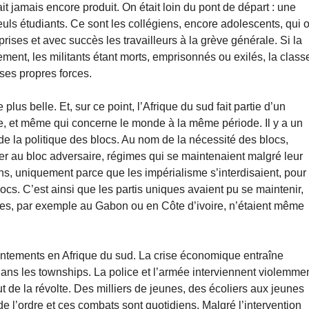
 jamais encore produit. On était loin du pont de départ : une
uls étudiants. Ce sont les collégiens, encore adolescents, qui 
rises et avec succès les travailleurs à la grève générale. Si la
nt, les militants étant morts, emprisonnés ou exilés, la class
ses propres forces.
lus belle. Et, sur ce point, l’Afrique du sud fait partie d’un
, et même qui concerne le monde à la même période. Il y a un
de la politique des blocs. Au nom de la nécessité des blocs,
r au bloc adversaire, régimes qui se maintenaient malgré leur
ns, uniquement parce que les impérialisme s’interdisaient, pour
ocs. C’est ainsi que les partis uniques avaient pu se maintenir,
ues, par exemple au Gabon ou en Côte d’ivoire, n’étaient même
rontements en Afrique du sud. La crise économique entraîne
 dans les townships. La police et l’armée interviennent violemme
ut de la révolte. Des milliers de jeunes, des écoliers aux jeunes
de l’ordre et ces combats sont quotidiens. Malgré l’intervention