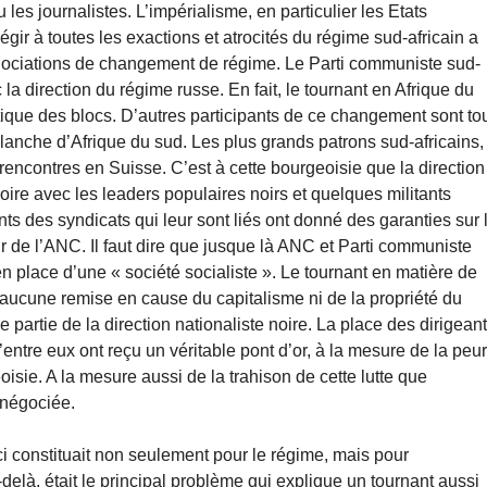
es journalistes. L’impérialisme, en particulier les Etats
égir à toutes les exactions et atrocités du régime sud-africain a
négociations de changement de régime. Le Parti communiste sud-
 la direction du régime russe. En fait, le tournant en Afrique du
olitique des blocs. D’autres participants de ce changement sont to
blanche d’Afrique du sud. Les plus grands patrons sud-africains,
encontres en Suisse. C’est à cette bourgeoisie que la direction
oire avec les leaders populaires noirs et quelques militants
s des syndicats qui leur sont liés ont donné des garanties sur 
r de l’ANC. Il faut dire que jusque là ANC et Parti communiste
en place d’une « société socialiste ». Le tournant en matière de
 : aucune remise en cause du capitalisme ni de la propriété du
partie de la direction nationaliste noire. La place des dirigean
entre eux ont reçu un véritable pont d’or, à la mesure de la peu
isie. A la mesure aussi de la trahison de cette lutte que
é négociée.
-ci constituait non seulement pour le régime, mais pour
delà, était le principal problème qui explique un tournant aussi