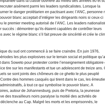
u implantée dans la classe ouvrière au milieu des années 80 et s
 recruter aisément parmi les leaders syndicalistes. Lorsque la
ourner le danger prolétarien en pactisant avec l’ANC, personne 
e pouvoir blanc acceptait d’intégrer les dirigeants noirs si ceux-ci
eu le premier meeting autorisé de l’ANC. Les leaders nationalis
r succès : démontrer qu’ils étaient capables de contrôler leurs
 avec le régime blanc s’il fait preuve de sincérité et crée le cli
frique du sud ont commencé à se faire craindre. En juin 1976,
iodes les plus explosives sur le terrain social et politique qu’a
ent dans Soweto pour protester contre l’enseignement obligatoire
ice tire sur les manifestants et tue un adolescent de treize ans.
els se sont joints des chômeurs de ce ghetto le plus peuplé
). Contre des hommes casqués qui tirent dans le cas, les émeutie
dministratifs, à tout ce qui symbolise le pouvoir blanc. A
oires, autour de Johannesburg, puis de Pretoria, la jeunesse
 des travailleurs noirs paralyse la moitié des activités de
 déclenche au Cap. Malgré les morts et les emprisonnés, le