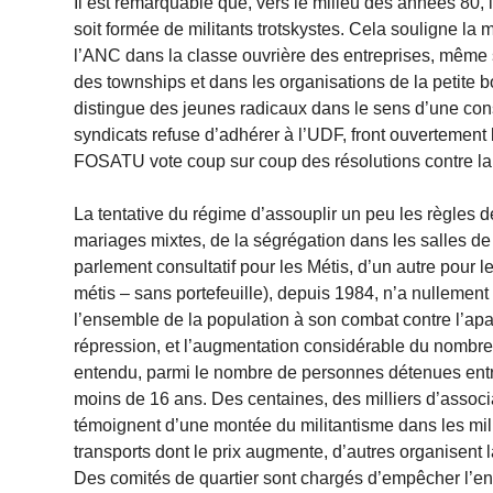
Il est remarquable que, vers le milieu des années 80, 
soit formée de militants trotskystes. Cela souligne 
l’ANC dans la classe ouvrière des entreprises, même
des townships et dans les organisations de la petite bo
distingue des jeunes radicaux dans le sens d’une con
syndicats refuse d’adhérer à l’UDF, front ouvertement
FOSATU vote coup sur coup des résolutions contre la 
La tentative du régime d’assouplir un peu les règles d
mariages mixtes, de la ségrégation dans les salles de t
parlement consultatif pour les Métis, d’un autre pour l
métis – sans portefeuille), depuis 1984, n’a nullement
l’ensemble de la population à son combat contre l’apa
répression, et l’augmentation considérable du nombre d
entendu, parmi le nombre de personnes détenues entre l
moins de 16 ans. Des centaines, des milliers d’assoc
témoignent d’une montée du militantisme dans les mili
transports dont le prix augmente, d’autres organisent 
Des comités de quartier sont chargés d’empêcher l’ent