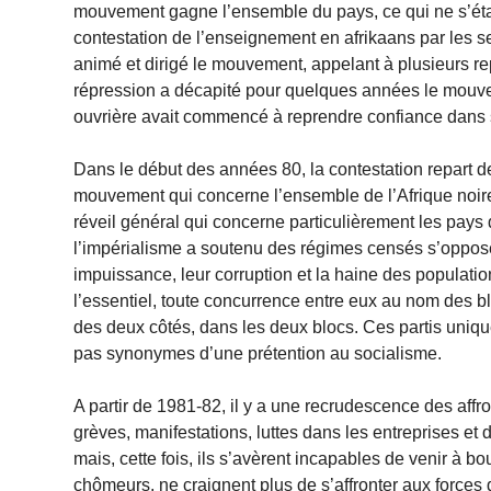
mouvement gagne l’ensemble du pays, ce qui ne s’était
contestation de l’enseignement en afrikaans par les se
animé et dirigé le mouvement, appelant à plusieurs rep
répression a décapité pour quelques années le mouveme
ouvrière avait commencé à reprendre confiance dans 
Dans le début des années 80, la contestation repart de p
mouvement qui concerne l’ensemble de l’Afrique noire
réveil général qui concerne particulièrement les pays 
l’impérialisme a soutenu des régimes censés s’oppose
impuissance, leur corruption et la haine des populatio
l’essentiel, toute concurrence entre eux au nom des bl
des deux côtés, dans les deux blocs. Ces partis uniq
pas synonymes d’une prétention au socialisme.
A partir de 1981-82, il y a une recrudescence des aff
grèves, manifestations, luttes dans les entreprises et
mais, cette fois, ils s’avèrent incapables de venir à bo
chômeurs, ne craignent plus de s’affronter aux forces 