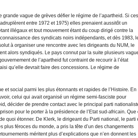
 grande vague de grèves défier le régime de l’apartheid. Si ce
adruplèrent entre 1972 et 1975) elles prenaient aussitôt un
étant illégaux et tout mouvement étant du coup dirigé contre la
 reconnaissance des syndicats noirs indépendants, et dès 1983, l
ésolut à organiser une rencontre avec les dirigeants du NUM, le
ient alors syndiqués. Le pays connut par la suite plusieurs vagu
vernement de l’apartheid fut contraint de recourir à l’état
isi qu’elle devrait faire des concessions. Le régime de
e et social parmi les plus étonnants et rapides de l’Histoire. En
uvoir, celui qui avait organisé un régime semi-fasciste pour
d, décider de prendre contact avec le principal parti nationalist
 prison pour le porter à la présidence de l’Etat sud-africain. Que
 de quoi étonner. De Klerk, le dirigeant du Parti national, le parti
 les plus féroces du monde, a pris la tête d’un des changements
retournements méritent plus d’explications que n’en donnent les