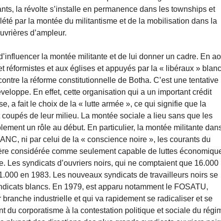
nts, la révolte s’installe en permanence dans les townships et
lété par la montée du militantisme et de la mobilisation dans la
ouvrières d’ampleur.
d’influencer la montée militante et de lui donner un cadre. En ao
et réformistes et aux églises et appuyés par la « libéraux » blanc
contre la réforme constitutionnelle de Botha. C’est une tentative
loppe. En effet, cette organisation qui a un important crédit
, a fait le choix de la « lutte armée », ce qui signifie que la
t coupés de leur milieu. La montée sociale a lieu sans que les
ement un rôle au début. En particulier, la montée militante dan
l’ANC, ni par celui de la « conscience noire », les courants du
vrière considérée comme seulement capable de luttes économiqu
se. Les syndicats d’ouvriers noirs, qui ne comptaient que 16.000
.000 en 1983. Les nouveaux syndicats de travailleurs noirs se
yndicats blancs. En 1979, est apparu notamment le FOSATU,
 branche industrielle et qui va rapidement se radicaliser et se
nt du corporatisme à la contestation politique et sociale du régi