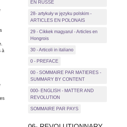
EN RUSSE
e
28- artykuły w języku polskim -
ARTICLES EN POLONAIS
es
29 - Cikkek magyarul - Articles en
Hongrois
e.
30 - Articoli in italiano
s à
0 - PREFACE
00 - SOMMAIRE PAR MATIERES -
SUMMARY BY CONTENT
e
000- ENGLISH - MATTER AND
REVOLUTION
les
SOMMAIRE PAR PAYS
06- REVOLUTIONNARY
l