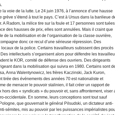
s.
e la voie de la lutte. Le 24 juin 1976, à l’annonce d’une hausse
grève s’étend à tout le pays. C’est à Ursus dans la banlieue d
A Radom, la milice tire sur la foule et 17 personnes sont tuées
e des hausses de prix, elles sont annulées. Mais il craint que
le de la mobilisation et de l’organisation de la classe ouvrière,
 accompagne donc ce recul d’une sérieuse répression. Des
 locaux de la police. Certains travailleurs subissent des procès
. Des intellectuels s’organisent alors pour défendre les travailleu
fondent le KOR, comité de défense des ouvriers. Des dirigeants
irigeant dans la mobilisation qui suivra en 1980. Certains sont d
sa, Anna Walentynowicz, les frères Kaczinski, Jack Kuron,
t tirée des événements des années 70 est nationaliste et
e de menacer le pouvoir stalinien, il fait créer un rapport de
 hors des « syndicats » du pouvoir et, sans affrontement, viser 
ro-occidentale. En somme, leurs conceptions sont tout sauf
ologne, que gouvernait le général Pilsudski, un dictateur anti-
i-sémites, mis au pouvoir par les puissances impérialistes pou