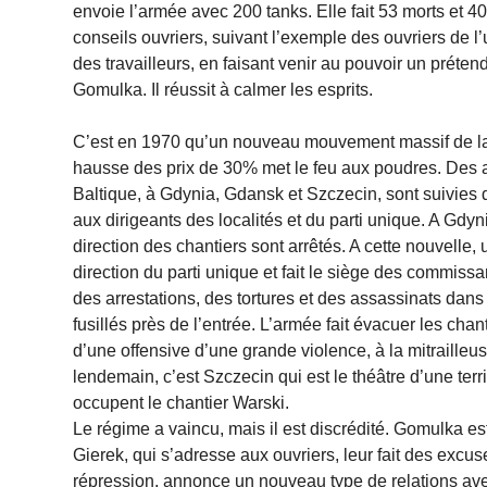
envoie l’armée avec 200 tanks. Elle fait 53 morts et 4
conseils ouvriers, suivant l’exemple des ouvriers de l
des travailleurs, en faisant venir au pouvoir un préte
Gomulka. Il réussit à calmer les esprits.
C’est en 1970 qu’un nouveau mouvement massif de la 
hausse des prix de 30% met le feu aux poudres. Des arrê
Baltique, à Gdynia, Gdansk et Szczecin, sont suivies
aux dirigeants des localités et du parti unique. A Gd
direction des chantiers sont arrêtés. A cette nouvelle, 
direction du parti unique et fait le siège des commissa
des arrestations, des tortures et des assassinats dan
fusillés près de l’entrée. L’armée fait évacuer les cha
d’une offensive d’une grande violence, à la mitrailleu
lendemain, c’est Szczecin qui est le théâtre d’une terrib
occupent le chantier Warski.
Le régime a vaincu, mais il est discrédité. Gomulka est
Gierek, qui s’adresse aux ouvriers, leur fait des excu
répression, annonce un nouveau type de relations avec