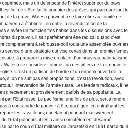
es opprimés, mais un défenseur de l’intérêt supérieur du pays,
 est fier de s’être fait le pompier des grèves qui parcoure tout l
but de la grève, Walesa parvient à se faire élire au comité de
nt parvenu à établir le lien entre la revendication de la
sa s’avère un tacticien très habile dans les discussions avec l
res du pouvoir. Il sait parfaitement être radical quand c’est
endre complètement à rebrousse-poil toute une assemblée ouvrièr
u service d’une stratégie qui vise certes dans un premier temp
, ensuite, à préparer la mise en place d’un nouveau nationalisme
es. Walesa se considère comme l’un des piliers de la « nouvelle
’Eglise. C’est un partisan de l’ordre et un ennemi ouvert de la
que, si on ne suit pas ses propositions, c’est la révolution, avec
ut, l’intervention de l’armée russe. Les leaders radicaux, il n
ant directement et grossièrement parfois de sa popularité. La
t par l’Etat russe. Le pacifisme, une fois de plus, sert à rendre 
as à contraindre le pouvoir à être pacifique, en entraînant les
 préparé les travailleurs, qui étaient pourtant massivement
 de l’Etat polonais, il les a ainsi complètement désarmé
ise par le coup d’Etat militaire de Jaruzelski en 1981 parce qu’i