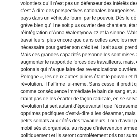
volontiers qu’il n’est pas un défenseur des intérêts d
c’est-à-dire des perspectives nationales bourgeoises. Il
pays dans un véhicule fourni par le pouvoir. Dès le dé
grève bien qu’il ne soit plus ouvrier des chantiers, éta
réintégration d’Anna Walentynowicz et la sienne. Wale
travailleurs, plus encore que dans celles avec les memb
nécessaire pour garder son crédit et il sait aussi pr
Mais ces grandes capacités personnelles sont mises a
augmenter le rapport de forces des travailleurs, mais
polonais qui n’a que faire des revendications ouvrièr
Pologne », les deux autres piliers étant le pouvoir et l
révolution, il l’affirme lui-même. Sans cesse, il prédit 
comme conséquence immédiate le bain de sang et, surto
craint pas de les écarter de façon radicale, en se serv
révolution lui sert autant d’épouvantail que l’écrasemen
opprimés pacifiques c’est-à-dire à les désarmer, mais p
petits soldats aux côtés des travailleurs. Loin d’avoir
mobilisés et organisés, au risque d’intervention armée
politiquement et ils seront complètement pris par surpr