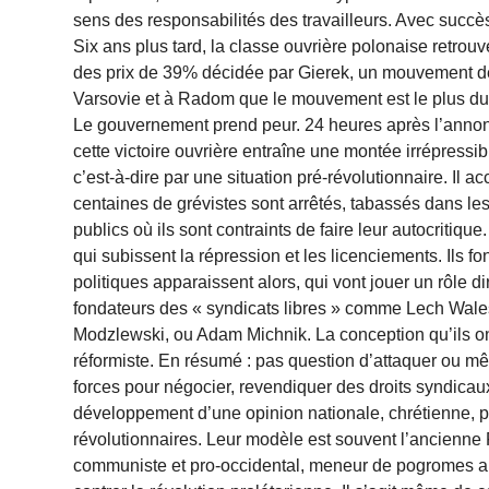
sens des responsabilités des travailleurs. Avec succè
Six ans plus tard, la classe ouvrière polonaise retrouv
des prix de 39% décidée par Gierek, un mouvement de 
Varsovie et à Radom que le mouvement est le plus dur. 
Le gouvernement prend peur. 24 heures après l’annonc
cette victoire ouvrière entraîne une montée irrépressib
c’est-à-dire par une situation pré-révolutionnaire. Il
centaines de grévistes sont arrêtés, tabassés dans les
publics où ils sont contraints de faire leur autocritique
qui subissent la répression et les licenciements. Ils 
politiques apparaissent alors, qui vont jouer un rôle d
fondateurs des « syndicats libres » comme Lech Wale
Modzlewski, ou Adam Michnik. La conception qu’ils on
réformiste. En résumé : pas question d’attaquer ou mêm
forces pour négocier, revendiquer des droits syndicaux
développement d’une opinion nationale, chrétienne, p
révolutionnaires. Leur modèle est souvent l’ancienne P
communiste et pro-occidental, meneur de pogromes ant