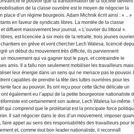
convaincre le pouvoir que la transformation de la société devient 
 mobilisation de la classe ouvrière est le moyen de négocier la
n place d’un régime bourgeois. Adam Michnik écrit ainsi : « .. »
tants en faveur de syndicats libres. La montée de la classe
et diffuent massivement leur journal, « L’ouvrier du littoral ».
res, est licenciée à six mois de la retraite, trois jeunes ouvrie
 chantiers en grève et vont chercher Lech Walesa, licencié depu
lgré un début du mouvement très difficile, ils parviennent
 un mouvement qui va gagner tout le pays, et contraindre le
s amis. Il a fallu non seulement mobiliser les travailleurs mais
liser leur énergie dans un sens qui ne menace pas le pouvoir. I
rent capables de prendre la tête des luttes ouvrières pour les
ante face au pouvoir. Ils ont reçu pour cette tâche délicate un
ls ont également eu l’appui de la petite bourgeoisie nationaliste 
réformiste est certainement son auteur, Lech Walesa lui-même. 
f qui comprend que le prolétariat est la principale force politiqu
vrier. Il sait négocier dans le dos d’un mouvement, imposer qua
 faire appel au sens des responsabilités des travailleurs pour l
lement et, comme tout bon leader nationaliste, il reconnaît