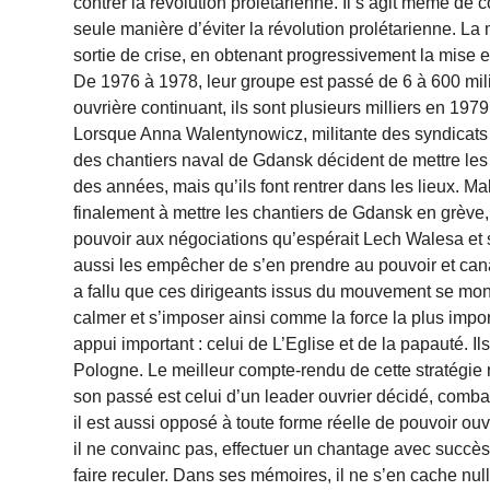
contrer la révolution prolétarienne. Il s’agit même de 
seule manière d’éviter la révolution prolétarienne. La
sortie de crise, en obtenant progressivement la mise e
De 1976 à 1978, leur groupe est passé de 6 à 600 mili
ouvrière continuant, ils sont plusieurs milliers en 1979 
Lorsque Anna Walentynowicz, militante des syndicats lib
des chantiers naval de Gdansk décident de mettre les
des années, mais qu’ils font rentrer dans les lieux. Ma
finalement à mettre les chantiers de Gdansk en grève,
pouvoir aux négociations qu’espérait Lech Walesa et se
aussi les empêcher de s’en prendre au pouvoir et cana
a fallu que ces dirigeants issus du mouvement se mont
calmer et s’imposer ainsi comme la force la plus import
appui important : celui de L’Eglise et de la papauté. I
Pologne. Le meilleur compte-rendu de cette stratégie 
son passé est celui d’un leader ouvrier décidé, combati
il est aussi opposé à toute forme réelle de pouvoir ou
il ne convainc pas, effectuer un chantage avec succès,
faire reculer. Dans ses mémoires, il ne s’en cache nul