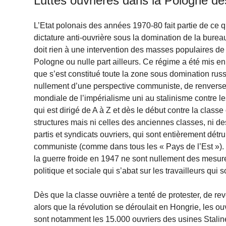
Luttes ouvrières dans la Pologne d
L’Etat polonais des années 1970-80 fait partie de ce q
dictature anti-ouvrière sous la domination de la burea
doit rien à une intervention des masses populaires d
Pologne ou nulle part ailleurs. Ce régime a été mis en 
que s’est constitué toute la zone sous domination rus
nullement d’une perspective communiste, de renversem
mondiale de l’impérialisme uni au stalinisme contre le
qui est dirigé de A à Z et dès le début contre la class
structures mais ni celles des anciennes classes, ni des
partis et syndicats ouvriers, qui sont entièrement détrui
communiste (comme dans tous les « Pays de l’Est »). L
la guerre froide en 1947 ne sont nullement des mesures 
politique et sociale qui s’abat sur les travailleurs qui 
Dès que la classe ouvrière a tenté de protester, de rev
alors que la révolution se déroulait en Hongrie, les ou
sont notamment les 15.000 ouvriers des usines Staline