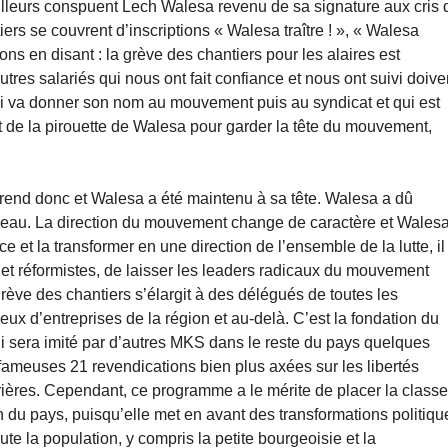
ailleurs conspuent Lech Walesa revenu de sa signature aux cris 
iers se couvrent d’inscriptions « Walesa traître ! », « Walesa
ns en disant : la grève des chantiers pour les alaires est
res salariés qui nous ont fait confiance et nous ont suivi doive
qui va donner son nom au mouvement puis au syndicat et qui est
 de la pirouette de Walesa pour garder la tête du mouvement,
rend donc et Walesa a été maintenu à sa tête. Walesa a dû
eau. La direction du mouvement change de caractère et Wales
e et la transformer en une direction de l’ensemble de la lutte, il
et réformistes, de laisser les leaders radicaux du mouvement
rève des chantiers s’élargit à des délégués de toutes les
eux d’entreprises de la région et au-delà. C’est la fondation du
i sera imité par d’autres MKS dans le reste du pays quelques
fameuses 21 revendications bien plus axées sur les libertés
vrières. Cependant, ce programme a le mérite de placer la class
on du pays, puisqu’elle met en avant des transformations politiqu
ute la population, y compris la petite bourgeoisie et la