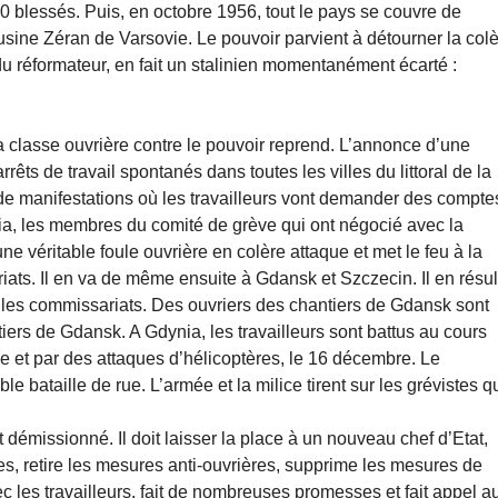
00 blessés. Puis, en octobre 1956, tout le pays se couvre de
’usine Zéran de Varsovie. Le pouvoir parvient à détourner la col
ndu réformateur, en fait un stalinien momentanément écarté :
classe ouvrière contre le pouvoir reprend. L’annonce d’une
ts de travail spontanés dans toutes les villes du littoral de la
 de manifestations où les travailleurs vont demander des compte
ynia, les membres du comité de grève qui ont négocié avec la
une véritable foule ouvrière en colère attaque et met le feu à la
riats. Il en va de même ensuite à Gdansk et Szczecin. Il en résul
s les commissariats. Des ouvriers des chantiers de Gdansk sont
ntiers de Gdansk. A Gdynia, les travailleurs sont battus au cours
se et par des attaques d’hélicoptères, le 16 décembre. Le
le bataille de rue. L’armée et la milice tirent sur les grévistes q
 démissionné. Il doit laisser la place à un nouveau chef d’Etat,
ses, retire les mesures anti-ouvrières, supprime les mesures de
 les travailleurs, fait de nombreuses promesses et fait appel a