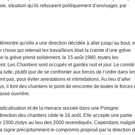
ie, situation qu’ils refusaient politiquement d’envisager, par
montre qu’elle a une direction décidée à aller jusqu’au bout, e
chose qui retenait les travailleurs était la crainte d’une grève
e la grève prend solidement, le 15 août 1980, toutes les
nent. Les Chantiers sont occupés et gardés nuit et jour. Le comité
a lutte, plutôt que de se confronter aux forces de l’ordre dans le
t pas, pour éviter arrestations et intimidations. Au lieu d’aller
, il font des chantiers le point de rencontre de toutes le forces
lasse ouvrière.
radicalisation et de la menace sociale dans une Pologne
rection des chantiers cède le 16 août. Elle accepte une partie
e 1500 zlotys au lieu des 2000 revendiqués. Cependant, malgré
sa signe précipitamment le compromis proposé par la direction 