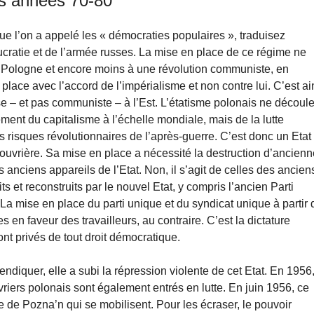
es années 70-80
ue l’on a appelé les « démocraties populaires », traduisez
ucratie et de l’armée russes. La mise en place de ce régime ne
e Pologne et encore moins à une révolution communiste, en
place avec l’accord de l’impérialisme et non contre lui. C’est ai
se – et pas communiste – à l’Est. L’étatisme polonais ne découl
ent du capitalisme à l’échelle mondiale, mais de la lutte
s risques révolutionnaires de l’après-guerre. C’est donc un Etat
e ouvrière. Sa mise en place a nécessité la destruction d’ancien
 anciens appareils de l’Etat. Non, il s’agit de celles des ancien
ts et reconstruits par le nouvel Etat, y compris l’ancien Parti
a mise en place du parti unique et du syndicat unique à partir 
en faveur des travailleurs, au contraire. C’est la dictature
sont privés de tout droit démocratique.
endiquer, elle a subi la répression violente de cet Etat. En 1956
vriers polonais sont également entrés en lutte. En juin 1956, ce
 de Pozna’n qui se mobilisent. Pour les écraser, le pouvoir