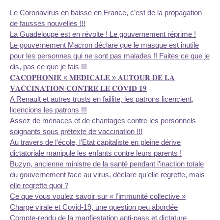
Le Coronavirus en baisse en France, c’est de la propagation
de fausses nouvelles !!!
La Guadeloupe est en révolte ! Le gouvernement réprime !
Le gouvernement Macron déclare que le masque est inutile
pour les personnes qui ne sont pas malades !! Faites ce que je
dis, pas ce que je fais !!!
𝐂𝐀𝐂𝐎𝐏𝐇𝐎𝐍𝐈𝐄 « 𝐌𝐄𝐃𝐈𝐂𝐀𝐋𝐄 » 𝐀𝐔𝐓𝐎𝐔𝐑 𝐃𝐄 𝐋𝐀
𝐕𝐀𝐂𝐂𝐈𝐍𝐀𝐓𝐈𝐎𝐍 𝐂𝐎𝐍𝐓𝐑𝐄 𝐋𝐄 𝐂𝐎𝐕𝐈𝐃 𝟏𝟗
A Renault et autres trusts en faillite, les patrons licencient,
licencions les patrons !!!
Assez de menaces et de chantages contre les personnels
soignants sous prétexte de vaccination !!!
Au travers de l’école, l’Etat capitaliste en pleine dérive
dictatoriale manipule les enfants contre leurs parents !
Buzyn, ancienne ministre de la santé pendant l’inaction totale
du gouvernement face au virus, déclare qu’elle regrette, mais
elle regrette quoi ?
Ce que vous voulez savoir sur « l’immunité collective »
Charge virale et Covid-19, une question peu abordée
Compte-rendu de la manfiestation anti-pass et dictature