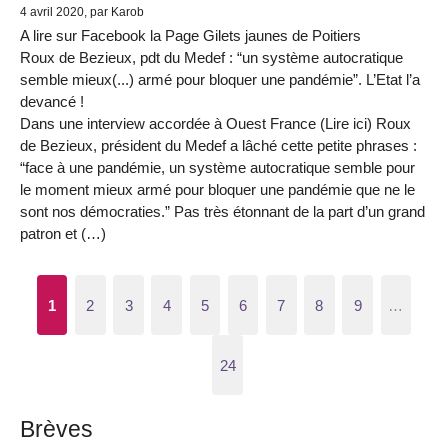
4 avril 2020, par Karob
A lire sur Facebook la Page Gilets jaunes de Poitiers
Roux de Bezieux, pdt du Medef : “un système autocratique
semble mieux(...) armé pour bloquer une pandémie”. L’Etat l’a
devancé !
Dans une interview accordée à Ouest France (Lire ici) Roux
de Bezieux, président du Medef a lâché cette petite phrases :
“face à une pandémie, un système autocratique semble pour
le moment mieux armé pour bloquer une pandémie que ne le
sont nos démocraties.” Pas très étonnant de la part d’un grand
patron et (…)
1
2
3
4
5
6
7
8
9
…
24
Brèves