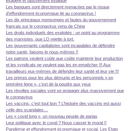
exagéré et faussement expliqué
Les banques sont directement menacées par le risque
d’effondrement économique lié au coronavirus !
Les dix principaux mensonges et fautes du gouvernement
français sur le coronavirus venu de Chine
Les droits individuels des exploités : un point au programme
des marxistes, que LO rejette à tort.
Les gouvernants capitalistes sont incapables de défendre
notre santé, faisons-le nous-mêmes !!
Les patrons veulent coûte que coûte maintenir leur production
et les syndicats ne veulent pas les en empêcher !!! Aux
travailleurs eux-mêmes de défendre leur santé et leur vie !!!
Les primes pour les plus démunis et les personnels « en
première ligne », c’est de la poudre aux yeux
Les révoltes sociales vont se propager plus massivement que
le coronavirus
Les vaccins, c’est tout bon ? L’histoire des vaccins est aussi
celle des scandales…
Les « covid long », un nouveau peuple de parias
Leur politique avec le covid ? Nous casser le moral !!
Pandémie et effondrement économique et social. Les Etats