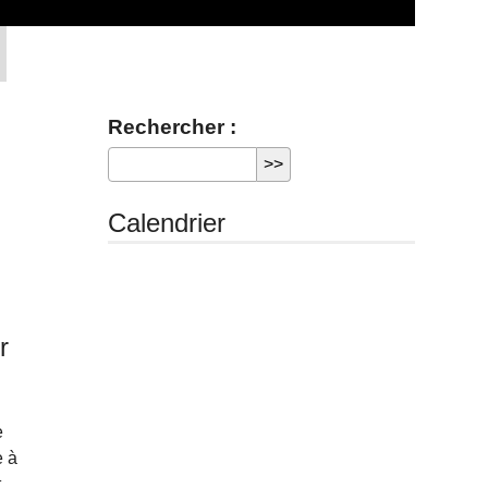
Rechercher :
Calendrier
r
e
e à
t