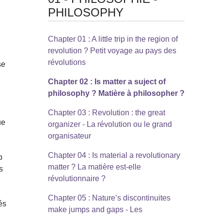
PHILOSOPHY
Chapter 01 : A little trip in the region of
revolution ? Petit voyage au pays des
révolutions
se
Chapter 02 : Is matter a suject of
philosophy ? Matière à philosopher ?
Chapter 03 : Revolution : the great
ue
organizer - La révolution ou le grand
organisateur
Chapter 04 : Is material a revolutionary
p
matter ? La matière est-elle
s
révolutionnaire ?
Chapter 05 : Nature’s discontinuites
és
make jumps and gaps - Les