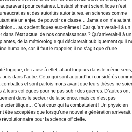
uparavant pour certaines. L’establishment scientifique n’est
 bureaucraties et des autorités autoritaires, en sciences comme
utant été un enjeu de pouvoir de classe… Jamais on n’a autant
pinion… aux scientifiques eux-mêmes ! Car qu’arriverait-il à un
er dans l’état actuel de nos connaissances ? Qu’arriverait-il à un
 plantes, de la météorologie qui déclarerait publiquement qu’il n
ne humaine, car, il faut le rappeler, il ne s’agit que d’une
té logique, de cause à effet, allant toujours dans le même sens
s puis dans l’autre. Ceux qui sont aujourd’hui considérés comm
combattus et sont parfois morts avant que leurs thèses ne soie
s à leurs collègues pour ne pas subir des guerres. D’autres ont
quement dans le secteur de la science, mais ce n’est pas
nsée scientifique… C’est ceux qui la combattaient ! Un physicien
être acceptées que lorsqu’une nouvelle génération arriverait,
révolutionnaire pour la science officielle.