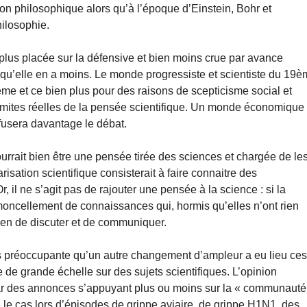
on philosophique alors qu’à l’époque d’Einstein, Bohr et
hilosophie.
plus placée sur la défensive et bien moins crue par avance
ité qu’elle en a moins. Le monde progressiste et scientiste du 19
ème et ce bien plus pour des raisons de scepticisme social et
mites réelles de la pensée scientifique. Un monde économique 
fusera davantage le débat.
rrait bien être une pensée tirée des sciences et chargée de le
arisation scientifique consisterait à faire connaitre des
 il ne s’agit pas de rajouter une pensée à la science : si la
oncellement de connaissances qui, hormis qu’elles n’ont rien
oyen de discuter et de communiquer.
lus préoccupante qu’un autre changement d’ampleur a eu lieu ce
 de grande échelle sur des sujets scientifiques. L’opinion
e par des annonces s’appuyant plus ou moins sur la « communauté
té le cas lors d’épisodes de grippe aviaire, de grippe H1N1, des