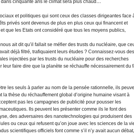
ue dans cinquante ans le climat sera plus chaud…
ociaux et politiques qui sont ceux des classes dirigeantes face 
térêts privés sont devenus de plus en plus ceux qui financent et
s et que les Etats ont considéré que tous les moyens publics,
us ait dit qu’il fallait se méfier des trusts du nucléaire, que ce
avait déjà filtré, trafiquaient leurs études ? Connaissez-vous de
ales injectées par les trusts du nucléaire pour des recherches
r leur faire dire que la planète se réchauffe nécessairement du f
 être les seuls à parler au nom de la pensée rationnelle, ils peuv
ent la thèse du réchauffement global d’origine humaine visant à
cceptent pas les campagnes de publicité pour pousser les
maceutiques. Ils peuvent les présenter comme ils le font des
yse, des adversaires des nanotechnologies qui produisent des
ellules ou ceux qui refusent qu’on joue avec les sciences de la vi
s scientifiques officiels font comme s’il n’y avait aucun débat