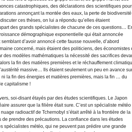
nonces catastrophiques, des déclarations des scientifiques pour
larations annonçant la montée des eaux, la perte de biodiversité
iscuter ces thèses, on lui a répondu qu’elles étaient
plupart des grands spécialistes de chacune de ces questions… E
la croissance démographique exponentielle qui était annoncée
it semblant d’avoir annoncé cette fausse nouvelle, d’abord
maine concerné, mais étaient des politiciens, des économistes
ar des modèles mathématiques la nécessité des sacrifices deva
lors la fin des matières premières et le réchauffement climatiq
t l’austérité massive… Ils étaient seulement un peu en avance su
ni la fin des énergies et matières premières, mais la fin … du
e capitalisme !
vers, soi-disant étayés par des études scientifiques. Le Japon
re assurer que la filière était sure. C’est un spécialiste météo
uage radioactif de Tchernobyl s’était arrêté à la frontière de la
de prendre des précautions. La confiance dans les études
es spécialistes météo, qui ne peuvent pas prédire une grande