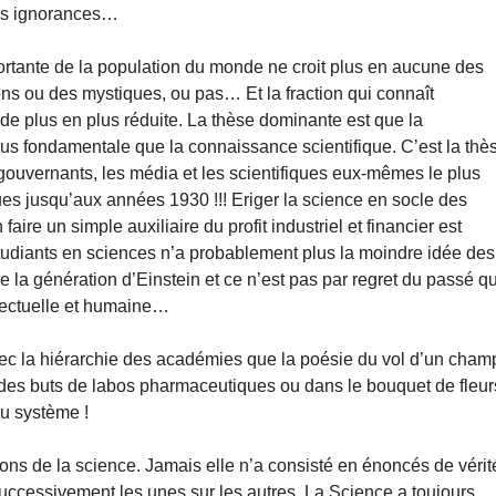
des ignorances…
ortante de la population du monde ne croit plus en aucune des
ions ou des mystiques, ou pas… Et la fraction qui connaît
t de plus en plus réduite. La thèse dominante est que la
us fondamentale que la connaissance scientifique. C’est la thè
 gouvernants, les média et les scientifiques eux-mêmes le plus
iques jusqu’aux années 1930 !!! Eriger la science en socle des
ire un simple auxiliaire du profit industriel et financier est
tudiants en sciences n’a probablement plus la moindre idée des
e la génération d’Einstein et ce n’est pas par regret du passé q
ellectuelle et humaine…
avec la hiérarchie des académies que la poésie du vol d’un cham
ns des buts de labos pharmaceutiques ou dans le bouquet de fleur
 du système !
ions de la science. Jamais elle n’a consisté en énoncés de vérit
 successivement les unes sur les autres. La Science a toujours