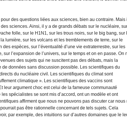
pour des questions liées aux sciences, bien au contraire. Mais i
 des sciences. Ainsi, il y a de grands débats sur le nucléaire, su
ache folle, sur le H1N1, sur les trous noirs, sur le big bang, sur 
la lumière, sur les volcans et les tremblements de terre, sur le
n des espèces, sur l’éventualité d’une vie extraterrestre, sur les
lle, sur l’expansion de l’univers, sur le temps et on en passe. On 
devenues des sujets qui ne suscitent pas des débats, mais la
 de données sans discussion possible. Les scientifiques du
irects du nucléaire civil. Les scientifiques du climat sont
auffement climatique ». Les scientifiques des vaccins sont
 Et leur argument choc est celui de la fameuse communauté
 les spécialistes se sont mis d’accord, ont un modèle et ont
scientifiques affirment que nous ne pouvons pas discuter car nous
urrait pas être rationnelle concernant de tels sujets. Cela
ir, par exemple, des intuitions sur d’autres domaines que le le