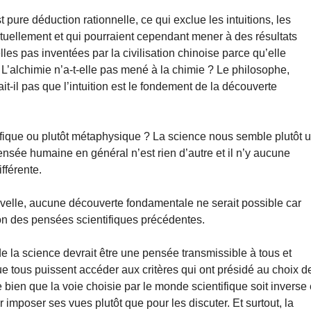
ure déduction rationnelle, ce qui exclue les intuitions, les
uellement et qui pourraient cependant mener à des résultats
lles pas inventées par la civilisation chinoise parce qu’elle
alchimie n’a-t-elle pas mené à la chimie ? Le philosophe,
t-il pas que l’intuition est le fondement de la découverte
entifique ou plutôt métaphysique ? La science nous semble plutôt 
pensée humaine en général n’est rien d’autre et il n’y aucune
fférente.
uvelle, aucune découverte fondamentale ne serait possible car
on des pensées scientifiques précédentes.
de la science devrait être une pensée transmissible à tous et
que tous puissent accéder aux critères qui ont présidé au choix d
le bien que la voie choisie par le monde scientifique soit inverse 
mposer ses vues plutôt que pour les discuter. Et surtout, la