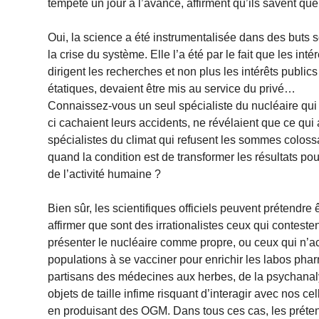
tempête un jour à l’avance, affirment qu’ils savent q
Oui, la science a été instrumentalisée dans des buts s
la crise du système. Elle l’a été par le fait que les in
dirigent les recherches et non plus les intérêts public
étatiques, devaient être mis au service du privé…
Connaissez-vous un seul spécialiste du nucléaire qui no
ci cachaient leurs accidents, ne révélaient que ce qui 
spécialistes du climat qui refusent les sommes coloss
quand la condition est de transformer les résultats pou
de l’activité humaine ?
Bien sûr, les scientifiques officiels peuvent prétendre
affirmer que sont des irrationalistes ceux qui contest
présenter le nucléaire comme propre, ou ceux qui n’a
populations à se vacciner pour enrichir les labos phar
partisans des médecines aux herbes, de la psychanal
objets de taille infime risquant d’interagir avec nos c
en produisant des OGM. Dans tous ces cas, les prétendu