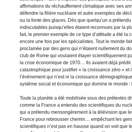
affirmations du réchauffement climatique avec ses an
défendre la filière nucléaire et autre exemples de déc
ou la fonte des glaces. Dès que quelqu’un a prétendu d
indiscutables puisqu’elles étaient reconnues par la 
fait, le premier exemple de ce type d’attitude a été 
encore une fois par les spécialistes. Tout le monde fa
proclamée par des gens qui n’étaient nullement du do
club de Rome qui voulaient étayer scientifiquement p
la crise économique de 1970… Ils avaient déjà prédit a
catastrophique pour justifier « la croissance zéro » e
l’événement qui n’est ni la croissance démographique 
système social et économique qui domine le monde : l
Toute la planète a été mobilisée sous des prétextes di
comme la France a entendu des scientifiques du nucléai
qui a prétendu mensongèrement à la télévision que le n
France pour rebrousser chemin… empêchant les gens 
scientifiques n’est pas en hausse quand on voit que l