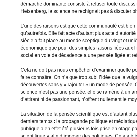
démarche dominante consiste à refuser toute discussi
Heisenberg, la science ne rechignait pas à discuter p
L’une des raisons est que cette communauté est bien 
qu’autrefois. Elle fait acte d’autant plus acte d’autor
siècle a fait place au monde sceptique du vingt et uni
économique que pour des simples raisons liées aux li
social en voie de décadence a une pensée figée et re
Cela ne doit pas nous empêcher d’examiner quelle pou
faire connaître. On n’a que trop subi l’idée que la vulg
découvertes sans y « rajouter » un mode de pensée. Or,
science n’est pas une pensée, elle se ramène à un am
d’attirant ni de passionnant, n’offrent nullement le m
La situation de la pensée scientifique est d’autant p
derniers temps : la propagande politique et médiatique
publique a en effet été plusieurs fois prise en otag
scientifique » afin d’imposer des politiques. Cela a é