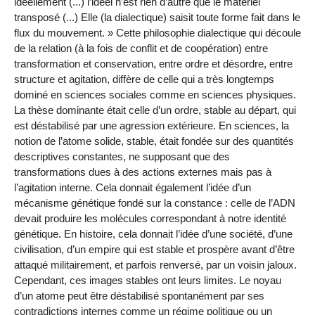
idéellement (...) l’idéel n’est rien d’autre que le matériel
transposé (...) Elle (la dialectique) saisit toute forme fait dans le
flux du mouvement. » Cette philosophie dialectique qui découle
de la relation (à la fois de conflit et de coopération) entre
transformation et conservation, entre ordre et désordre, entre
structure et agitation, diffère de celle qui a très longtemps
dominé en sciences sociales comme en sciences physiques.
La thèse dominante était celle d’un ordre, stable au départ, qui
est déstabilisé par une agression extérieure. En sciences, la
notion de l’atome solide, stable, était fondée sur des quantités
descriptives constantes, ne supposant que des
transformations dues à des actions externes mais pas à
l’agitation interne. Cela donnait également l’idée d’un
mécanisme génétique fondé sur la constance : celle de l’ADN
devait produire les molécules correspondant à notre identité
génétique. En histoire, cela donnait l’idée d’une société, d’une
civilisation, d’un empire qui est stable et prospère avant d’être
attaqué militairement, et parfois renversé, par un voisin jaloux.
Cependant, ces images stables ont leurs limites. Le noyau
d’un atome peut être déstabilisé spontanément par ses
contradictions internes comme un régime politique ou un