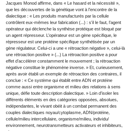
Jacques Monod affirme, dans « Le hasard et la nécessité »,
que les découvertes de la génétique vont à l’encontre de la
dialectique : « Les produits manufacturés par la cellule
contrôlent eux-mêmes leur fabrication (...) : s’il le faut, l’agent
opérateur qui déclenche la synthèse protéique est bloqué par
un agent répresseur. L’opérateur est un gène spécifique, le
répresseur est une protéine spécifique synthétisée par un
gène régulateur. Celui-ci a une « rétroaction négative », celui-là
une rétroaction positive » (...) La rétroaction positive a pour
effet d’accélérer constamment le mouvement ; la rétroaction
négative constitue le phénomène inverse. » Et, curieusement,
après avoir établi un exemple de rétroaction des contraires, il
conclue : « Ce système qui établit entre ADN et protéine
comme aussi entre organisme et milieu des relations à sens
unique, défie toute description dialectique. » Loin d’isoler les
différents éléments en des catégories opposées, absolues,
indépendantes, le vivant obéit à un combat permanent des
couples dialectiques noyau/cytoplasme, ADN/protéine,
cellule/milieu intercellulaire, organisme/milieu, individu/
environnement, neurotransmetteurs activateurs et inhibiteurs,