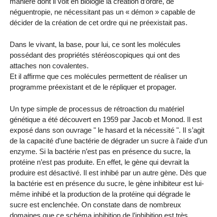
manière dont il voit en biologie la création d’ordre, de
néguentropie, ne nécessitant pas un « démon » capable de
décider de la création de cet ordre qui ne préexistait pas.
Dans le vivant, la base, pour lui, ce sont les molécules
possédant des propriétés stéréoscopiques qui ont des
attaches non covalentes.
Et il affirme que ces molécules permettent de réaliser un
programme préexistant et de le répliquer et propager.
Un type simple de processus de rétroaction du matériel
génétique a été découvert en 1959 par Jacob et Monod. Il est
exposé dans son ouvrage " le hasard et la nécessité ". Il s’agit
de la capacité d’une bactérie de dégrader un sucre à l’aide d’un
enzyme. Si la bactérie n’est pas en présence du sucre, la
protéine n’est pas produite. En effet, le gène qui devrait la
produire est désactivé. Il est inhibé par un autre gène. Dès que
la bactérie est en présence du sucre, le gène inhibiteur est lui-
même inhibé et la production de la protéine qui dégrade le
sucre est enclenchée. On constate dans de nombreux
domaines que ce schéma inhibition de l’inhibition est très