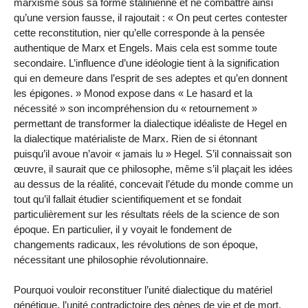
marxisme sous sa forme stalinienne et ne combattre ainsi
qu’une version fausse, il rajoutait : « On peut certes contester
cette reconstitution, nier qu’elle corresponde à la pensée
authentique de Marx et Engels. Mais cela est somme toute
secondaire. L’influence d’une idéologie tient à la signification
qui en demeure dans l’esprit de ses adeptes et qu’en donnent
les épigones. » Monod expose dans « Le hasard et la
nécessité » son incompréhension du « retournement »
permettant de transformer la dialectique idéaliste de Hegel en
la dialectique matérialiste de Marx. Rien de si étonnant
puisqu’il avoue n’avoir « jamais lu » Hegel. S’il connaissait son
œuvre, il saurait que ce philosophe, même s’il plaçait les idées
au dessus de la réalité, concevait l’étude du monde comme un
tout qu’il fallait étudier scientifiquement et se fondait
particulièrement sur les résultats réels de la science de son
époque. En particulier, il y voyait le fondement de
changements radicaux, les révolutions de son époque,
nécessitant une philosophie révolutionnaire.
Pourquoi vouloir reconstituer l’unité dialectique du matériel
génétique, l’unité contradictoire des gènes de vie et de mort,