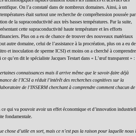
entifique. On l’a constaté dans de nombreux domaines. Ainsi, à un
températures était surtout une recherche de compréhension poussée par
tion de la supraconductivité aux très basses températures. Par la suite,
présentant cette supraconductivité haute température et les efforts
s financiers. Plus on a eu de chance de trouver des nouveaux matériaux
t autre domaine, celui de l’assistance à la procréation, plus on a eu de
 vitro et inoculation de sperme ICSI) et moins on a cherché à comprendr
 ce qu’en dit le spécialiste Jacques Testart dans « L’œuf transparent » :
rtaines connaissances mais il arrive même que le savoir-faire déjà
rmance de l’ICSI a réduit l’intérêt des recherches cognitives sur la
eul laboratoire de l’INSERM cherchant à comprendre comment chacun de
 ce qui va pouvoir avoir un effet économique et d’innovation industriel
dite fondamentale.
e chose d’utile en sort, mais ce n’est pas la raison pour laquelle nous 