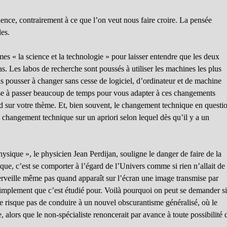
ence, contrairement à ce que l’on veut nous faire croire. La pensée
les.
rmes « la science et la technologie » pour laisser entendre que les deux
as. Les labos de recherche sont poussés à utiliser les machines les plus
s pousser à changer sans cesse de logiciel, d’ordinateur et de machine
se à passer beaucoup de temps pour vous adapter à ces changements
ond sur votre thème. Et, bien souvent, le changement technique en questi
e changement technique sur un apriori selon lequel dès qu’il y a un
ysique », le physicien Jean Perdijan, souligne le danger de faire de la
ique, c’est se comporter à l’égard de l’Univers comme si rien n’allait de
erveille même pas quand apparaît sur l’écran une image transmise par
 simplement que c’est étudié pour. Voilà pourquoi on peut se demander si
ne risque pas de conduire à un nouvel obscurantisme généralisé, où le
e, alors que le non-spécialiste renoncerait par avance à toute possibilité 