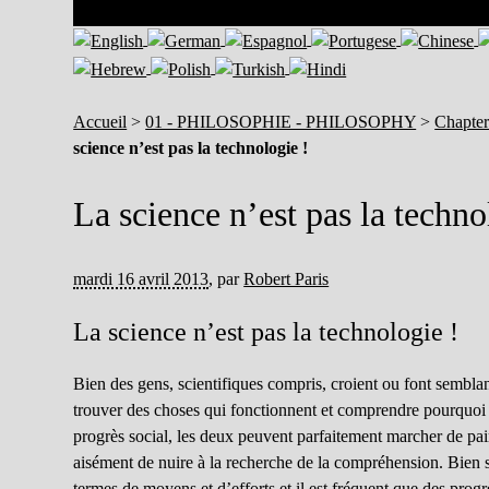
Accueil
>
01 - PHILOSOPHIE - PHILOSOPHY
>
Chapter 
science n’est pas la technologie !
La science n’est pas la techno
mardi 16 avril 2013
,
par
Robert Paris
La science n’est pas la technologie !
Bien des gens, scientifiques compris, croient ou font semblan
trouver des choses qui fonctionnent et comprendre pourquoi el
progrès social, les deux peuvent parfaitement marcher de pair.
aisément de nuire à la recherche de la compréhension. Bien so
termes de moyens et d’efforts et il est fréquent que des progr