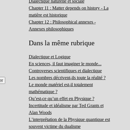
Dialectique naturelle et sociale
Chapter 11 : Matter depends on history - La
matière est historique
Chapter 12 : Philosophical annexes -
Annexes philosophiques
Dans la même rubrique
Dialectique et Logique
En sciences, il faut imaginer le monde...
Controverses scientifiques et dialectique
Les nombres décrivent-ils toute la réalité ?
Le monde matériel est-il totalement
mathématique ?
Qu’est-ce qu’un effet en Physique ?
Incertitude et idéalisme par Ted Grants et
Alan Woods
L’interprétation de la Physique quantique est
souvent victime du dualisme