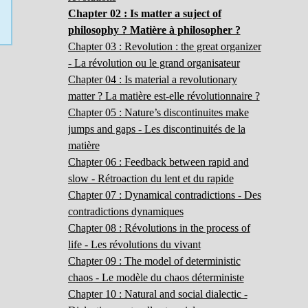
Chapter 02 : Is matter a suject of
philosophy ? Matière à philosopher ?
Chapter 03 : Revolution : the great organizer
- La révolution ou le grand organisateur
Chapter 04 : Is material a revolutionary
matter ? La matière est-elle révolutionnaire ?
Chapter 05 : Nature’s discontinuites make
jumps and gaps - Les discontinuités de la
matière
Chapter 06 : Feedback between rapid and
slow - Rétroaction du lent et du rapide
Chapter 07 : Dynamical contradictions - Des
contradictions dynamiques
Chapter 08 : Révolutions in the process of
life - Les révolutions du vivant
Chapter 09 : The model of deterministic
chaos - Le modèle du chaos déterministe
Chapter 10 : Natural and social dialectic -