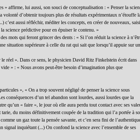
 » affirme, lui aussi, son souci de conceptualisation : « Penser la scien
la volonté d’obtenir toujours plus de résultats expérimentaux n’étouffe l
.) c’est aussi réfléchir, méditer les concepts, en créer de nouveaux, sais
u la science prédictive pour en épuiser le contenu. »
s mots qui feront grincer des dents : « Si l’on réduit la science à n’êt
e situation supérieure à celle du rat qui sait que lorsqu’il appuie sur u
 le réel ». Dans ce sens, le physicien David Ritz Finkelstein écrit dans
Le vide » : « Nous avons peut-être besoin d’imagination plus que
articules », « On a trop souvent négligé de penser la science sous
. Les conséquences d’un tel abandon sont lourdes, aussi lourdes que la
re qu’un « faire », le jour où elle aura perdu tout contact avec ses vale
 tarie, du moins définitivement coupée de la tradition qui l’a portée à s
 comme un gaz toute la pensée savante, et c’en sera fini de l’authentiqu
un signal inquiétant (...) On confond la science avec l’ensemble de ses