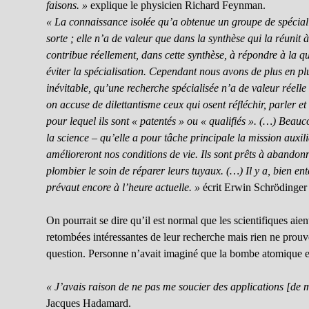
faisons. »
explique le physicien Richard Feynman.
« La connaissance isolée qu’a obtenue un groupe de spécial
sorte ; elle n’a de valeur que dans la synthèse qui la réunit 
contribue réellement, dans cette synthèse, à répondre à la
éviter la spécialisation. Cependant nous avons de plus en pl
inévitable, qu’une recherche spécialisée n’a de valeur réelle
on accuse de dilettantisme ceux qui osent réfléchir, parler et
pour lequel ils sont « patentés » ou « qualifiés ». (…) Bea
la science – qu’elle a pour tâche principale la mission auxil
amélioreront nos conditions de vie. Ils sont prêts à abandon
plombier le soin de réparer leurs tuyaux. (…) Il y a, bien en
prévaut encore à l’heure actuelle. »
écrit Erwin Schrödinger 
On pourrait se dire qu’il est normal que les scientifiques a
retombées intéressantes de leur recherche mais rien ne prouv
question. Personne n’avait imaginé que la bombe atomique et
« J’avais raison de ne pas me soucier des applications [de m
Jacques Hadamard.