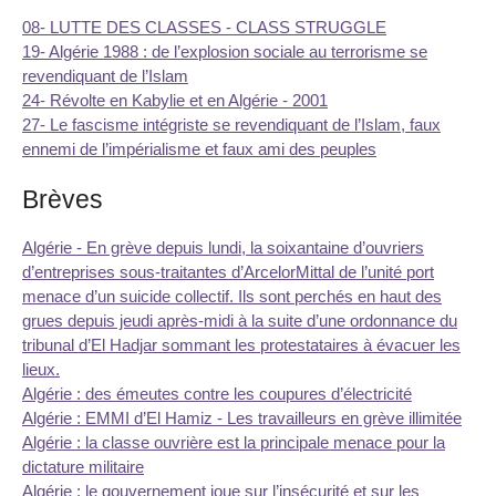
08- LUTTE DES CLASSES - CLASS STRUGGLE
19- Algérie 1988 : de l’explosion sociale au terrorisme se
revendiquant de l’Islam
24- Révolte en Kabylie et en Algérie - 2001
27- Le fascisme intégriste se revendiquant de l’Islam, faux
ennemi de l’impérialisme et faux ami des peuples
Brèves
Algérie - En grève depuis lundi, la soixantaine d’ouvriers
d’entreprises sous-traitantes d’ArcelorMittal de l’unité port
menace d’un suicide collectif. Ils sont perchés en haut des
grues depuis jeudi après-midi à la suite d’une ordonnance du
tribunal d’El Hadjar sommant les protestataires à évacuer les
lieux.
Algérie : des émeutes contre les coupures d’électricité
Algérie : EMMI d’El Hamiz - Les travailleurs en grève illimitée
Algérie : la classe ouvrière est la principale menace pour la
dictature militaire
Algérie : le gouvernement joue sur l’insécurité et sur les