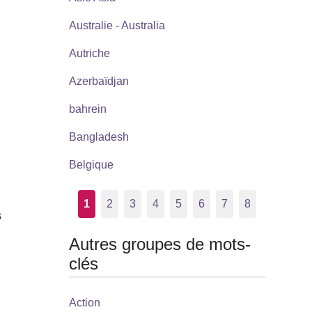
Australie - Australia
Autriche
Azerbaïdjan
bahrein
Bangladesh
Belgique
1
2
3
4
5
6
7
8
s
Autres groupes de mots-
clés
Action