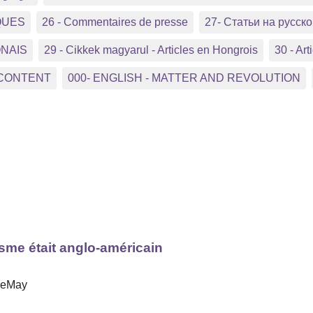
QUES
26 - Commentaires de presse
27- Статьи на русс
ONAIS
29 - Cikkek magyarul - Articles en Hongrois
30 - Arti
 CONTENT
000- ENGLISH - MATTER AND REVOLUTION
isme était anglo-américain
 LeMay