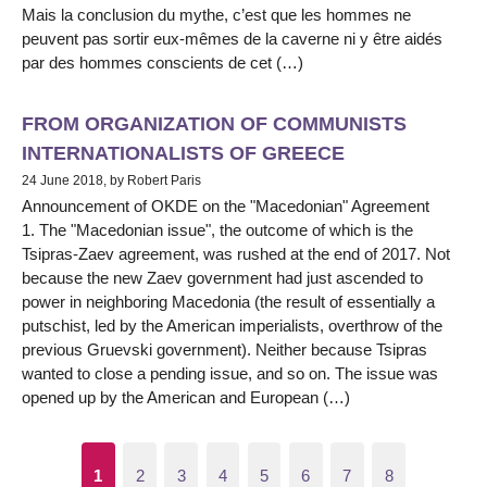
Mais la conclusion du mythe, c’est que les hommes ne
peuvent pas sortir eux-mêmes de la caverne ni y être aidés
par des hommes conscients de cet (…)
FROM ORGANIZATION OF COMMUNISTS
INTERNATIONALISTS OF GREECE
24 June 2018, by Robert Paris
Announcement of OKDE on the "Macedonian" Agreement
1. The "Macedonian issue", the outcome of which is the
Tsipras-Zaev agreement, was rushed at the end of 2017. Not
because the new Zaev government had just ascended to
power in neighboring Macedonia (the result of essentially a
putschist, led by the American imperialists, overthrow of the
previous Gruevski government). Neither because Tsipras
wanted to close a pending issue, and so on. The issue was
opened up by the American and European (…)
1
2
3
4
5
6
7
8