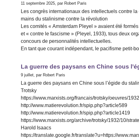
11 septembre 2025, par Robert Paris
Les congrès internationaux des intellectuels contre l
mains du stalinisme contre la révolution
Les comités « Amsterdam Pleyel » avaient été formés
et « contre le fascisme » (Pleyel, 1933), tous deux or
concours de personnalités intellectuelles.
En tant que courant indépendant, le pacifisme petit-b
La guerre des paysans en Chine sous l’ég
9 juillet, par Robert Paris
La guerre des paysans en Chine sous l’égide du stal
Trotsky
https://www.marxists.org/francais/trotsky/oeuvres/19
http://www.matierevolution.fr/spip.php?article589
http://www.matierevolution.fr/spip.php?article1419
https://www.marxists.org/archive/trotsky/1932/10/strat
Harold Isaacs
https://translate.google.fr/translate?u=https://www.mar