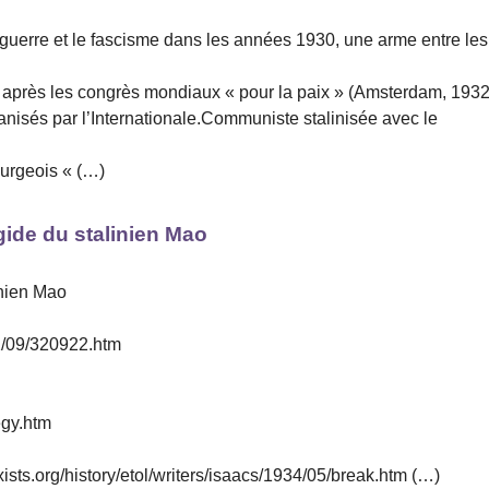
a guerre et le fascisme dans les années 1930, une arme entre les
 après les congrès mondiaux « pour la paix » (Amsterdam, 1932
ganisés par l’Internationale.Communiste stalinisée avec le
ourgeois « (…)
ide du stalinien Mao
inien Mao
32/09/320922.htm
egy.htm
xists.org/history/etol/writers/isaacs/1934/05/break.htm (…)