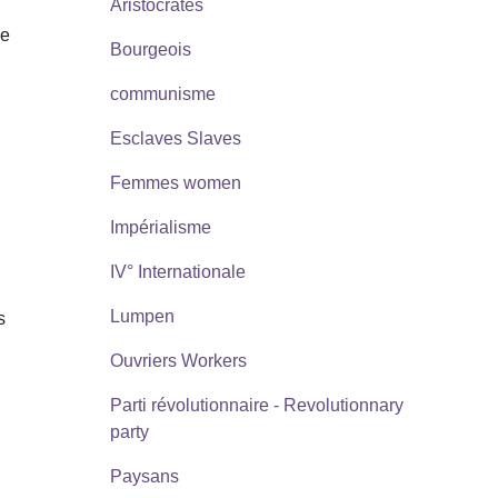
Aristocrates
le
Bourgeois
communisme
Esclaves Slaves
Femmes women
Impérialisme
IV° Internationale
Lumpen
s
Ouvriers Workers
Parti révolutionnaire - Revolutionnary
party
Paysans