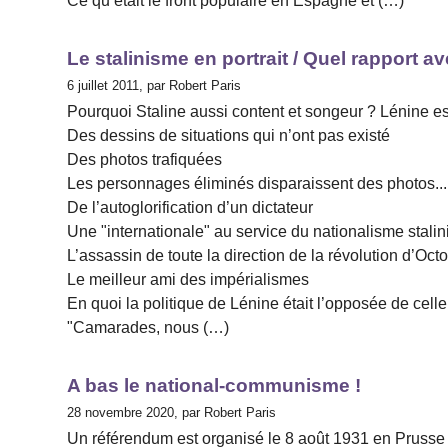
Ce qu’était le front populaire en Espagne et (…)
Le stalinisme en portrait / Quel rapport av
6 juillet 2011, par Robert Paris
Pourquoi Staline aussi content et songeur ? Lénine est
Des dessins de situations qui n’ont pas existé
Des photos trafiquées
Les personnages éliminés disparaissent des photos...
De l’autoglorification d’un dictateur
Une "internationale" au service du nationalisme stalin
L’assassin de toute la direction de la révolution d’Oct
Le meilleur ami des impérialismes
En quoi la politique de Lénine était l’opposée de celle
"Camarades, nous (…)
A bas le national-communisme !
28 novembre 2020, par Robert Paris
Un référendum est organisé le 8 août 1931 en Prusse