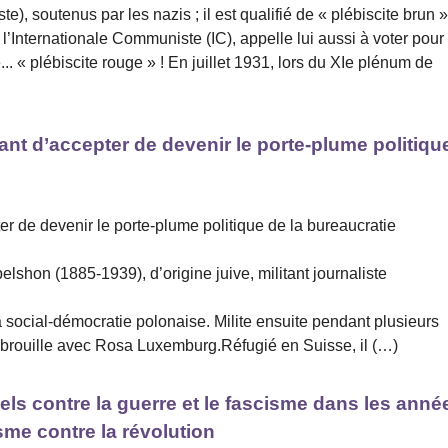
te), soutenus par les nazis ; il est qualifié de « plébiscite brun »
Internationale Communiste (IC), appelle lui aussi à voter pour 
. « plébiscite rouge » ! En juillet 1931, lors du XIe plénum de
vant d’accepter de devenir le porte-plume politiqu
ter de devenir le porte-plume politique de la bureaucratie
hon (1885-1939), d’origine juive, militant journaliste
a social-démocratie polonaise. Milite ensuite pendant plusieurs
 brouille avec Rosa Luxemburg.Réfugié en Suisse, il (…)
els contre la guerre et le fascisme dans les anné
sme contre la révolution