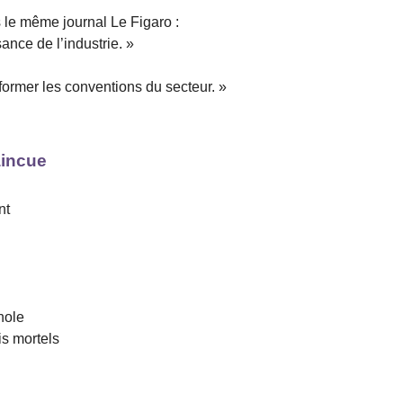
s le même journal Le Figaro :
ance de l’industrie. »
éformer les conventions du secteur. »
aincue
nt
nole
is mortels