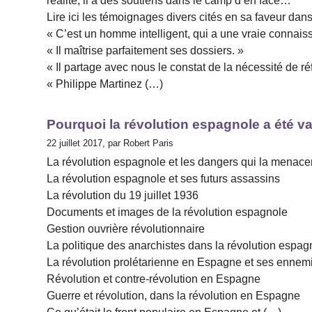
réalité, il a des soutiens dans le camp d’en face…
Lire ici les témoignages divers cités en sa faveur dan
« C’est un homme intelligent, qui a une vraie connaiss
« Il maîtrise parfaitement ses dossiers. »
« Il partage avec nous le constat de la nécessité de r
« Philippe Martinez (…)
Pourquoi la révolution espagnole a été v
22 juillet 2017, par Robert Paris
La révolution espagnole et les dangers qui la menace
La révolution espagnole et ses futurs assassins
La révolution du 19 juillet 1936
Documents et images de la révolution espagnole
Gestion ouvrière révolutionnaire
La politique des anarchistes dans la révolution espag
La révolution prolétarienne en Espagne et ses ennem
Révolution et contre-révolution en Espagne
Guerre et révolution, dans la révolution en Espagne