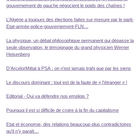
gouvernement de gauche négocient le poids des chaînes !
L’Algérie a toujours des élections faites sur mesure par le parti-
Etat-armée-police-gouvernement-FLN…
La physique, un débat philosophique permanent qui dépasse la
seule observation, le témoignage du grand physicien Werner
Heisenberg
D’ArcelorMittal à PSA : on n’est jamais trahi que par les siens
Le discours dominant : tout est de la faute de « l’étranger » !
Editorial - Qui va défendre nos emplois ?
Pourquoi il est si difficile de croire à la fin du capitalisme
Etat et économie, des relations beaucoup plus contradictoires
qu’il n’y paraît…