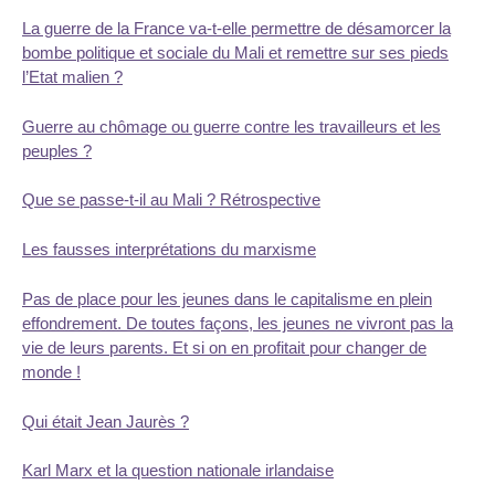
La guerre de la France va-t-elle permettre de désamorcer la
bombe politique et sociale du Mali et remettre sur ses pieds
l’Etat malien ?
Guerre au chômage ou guerre contre les travailleurs et les
peuples ?
Que se passe-t-il au Mali ? Rétrospective
Les fausses interprétations du marxisme
Pas de place pour les jeunes dans le capitalisme en plein
effondrement. De toutes façons, les jeunes ne vivront pas la
vie de leurs parents. Et si on en profitait pour changer de
monde !
Qui était Jean Jaurès ?
Karl Marx et la question nationale irlandaise