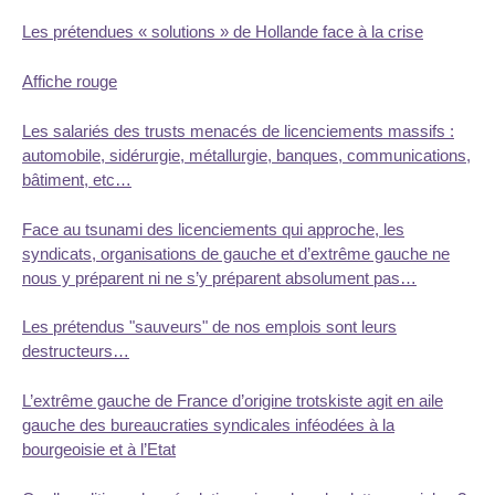
Les prétendues « solutions » de Hollande face à la crise
Affiche rouge
Les salariés des trusts menacés de licenciements massifs :
automobile, sidérurgie, métallurgie, banques, communications,
bâtiment, etc…
Face au tsunami des licenciements qui approche, les
syndicats, organisations de gauche et d’extrême gauche ne
nous y préparent ni ne s’y préparent absolument pas…
Les prétendus "sauveurs" de nos emplois sont leurs
destructeurs…
L’extrême gauche de France d’origine trotskiste agit en aile
gauche des bureaucraties syndicales inféodées à la
bourgeoisie et à l’Etat