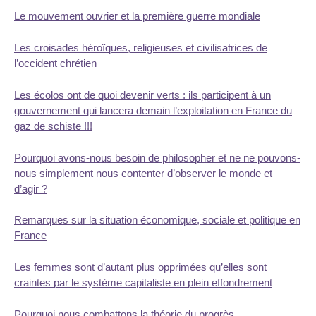
Le mouvement ouvrier et la première guerre mondiale
Les croisades héroïques, religieuses et civilisatrices de
l’occident chrétien
Les écolos ont de quoi devenir verts : ils participent à un
gouvernement qui lancera demain l’exploitation en France du
gaz de schiste !!!
Pourquoi avons-nous besoin de philosopher et ne ne pouvons-
nous simplement nous contenter d’observer le monde et
d’agir ?
Remarques sur la situation économique, sociale et politique en
France
Les femmes sont d’autant plus opprimées qu’elles sont
craintes par le système capitaliste en plein effondrement
Pourquoi nous combattons la théorie du progrès